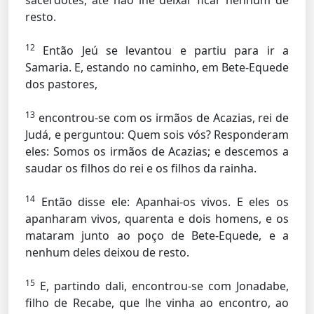
sacerdotes, até não lhe deixar ficar nenhum de
resto.
12
Então Jeú se levantou e partiu para ir a
Samaria. E, estando no caminho, em Bete-Equede
dos pastores,
13
encontrou-se com os irmãos de Acazias, rei de
Judá, e perguntou: Quem sois vós? Responderam
eles: Somos os irmãos de Acazias; e descemos a
saudar os filhos do rei e os filhos da rainha.
14
Então disse ele: Apanhai-os vivos. E eles os
apanharam vivos, quarenta e dois homens, e os
mataram junto ao poço de Bete-Equede, e a
nenhum deles deixou de resto.
15
E, partindo dali, encontrou-se com Jonadabe,
filho de Recabe, que lhe vinha ao encontro, ao