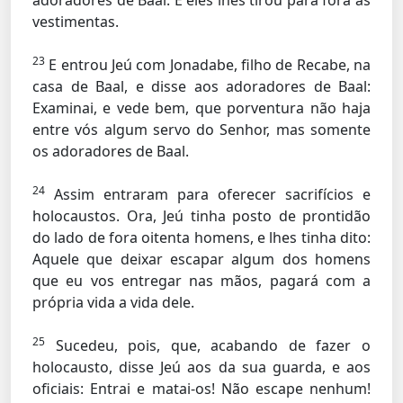
adoradores de Baal. E eles lhes tirou para fora as
vestimentas.
23
E entrou Jeú com Jonadabe, filho de Recabe, na
casa de Baal, e disse aos adoradores de Baal:
Examinai, e vede bem, que porventura não haja
entre vós algum servo do Senhor, mas somente
os adoradores de Baal.
24
Assim entraram para oferecer sacrifícios e
holocaustos. Ora, Jeú tinha posto de prontidão
do lado de fora oitenta homens, e lhes tinha dito:
Aquele que deixar escapar algum dos homens
que eu vos entregar nas mãos, pagará com a
própria vida a vida dele.
25
Sucedeu, pois, que, acabando de fazer o
holocausto, disse Jeú aos da sua guarda, e aos
oficiais: Entrai e matai-os! Não escape nenhum!