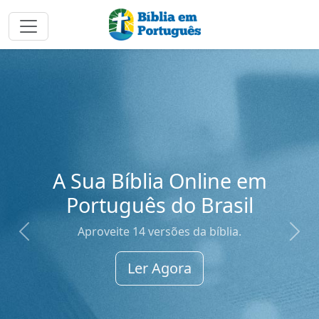
A Palavra de D
Seu Alcance: L
line em
Fácil e Acessí
rasil
Acesse interpretações va
bíblia.
aprofunde sua compre
Previous
Next
Ler Agora