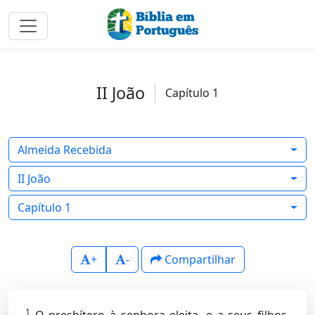
II João
Capítulo 1
Almeida Recebida
II João
Capítulo 1
+
-
Compartilhar
1