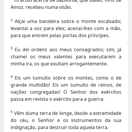
Oráculo acerca de Babilônia, que Isaías, filho de
Amoz, recebeu numa visão.
2
Alçai uma bandeira sobre o monte escalvado;
levantai a voz para eles; acenai-lhes com a mão,
para que entrem pelas portas dos príncipes.
3
Eu dei ordens aos meus consagrados; sim, já
chamei os meus valentes para executarem a
minha ira, os que exultam arrogantemente.
4
Eis um tumulto sobre os montes, como o de
grande multidão! Eis um tumulto de reinos, de
nações congregadas! O Senhor dos exércitos
passa em revista o exército para a guerra.
5
Vêm duma terra de longe, desde a extremidade
do céu, o Senhor e os instrumentos da sua
indignação, para destruir toda aquela terra.