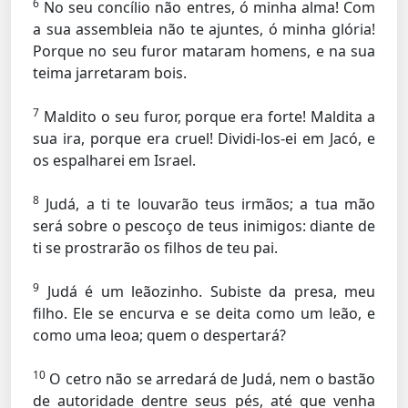
6
No seu concílio não entres, ó minha alma! Com
a sua assembleia não te ajuntes, ó minha glória!
Porque no seu furor mataram homens, e na sua
teima jarretaram bois.
7
Maldito o seu furor, porque era forte! Maldita a
sua ira, porque era cruel! Dividi-los-ei em Jacó, e
os espalharei em Israel.
8
Judá, a ti te louvarão teus irmãos; a tua mão
será sobre o pescoço de teus inimigos: diante de
ti se prostrarão os filhos de teu pai.
9
Judá é um leãozinho. Subiste da presa, meu
filho. Ele se encurva e se deita como um leão, e
como uma leoa; quem o despertará?
10
O cetro não se arredará de Judá, nem o bastão
de autoridade dentre seus pés, até que venha