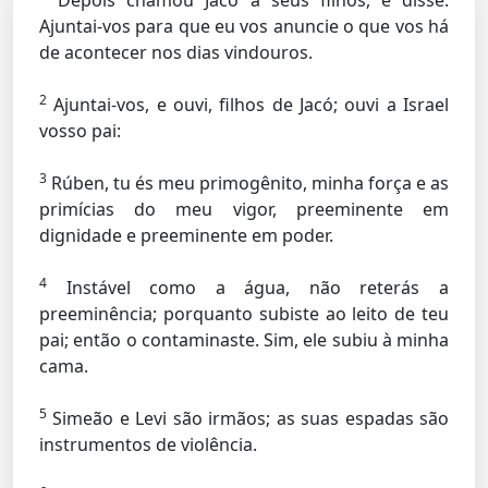
Depois chamou Jacó a seus filhos, e disse:
Ajuntai-vos para que eu vos anuncie o que vos há
de acontecer nos dias vindouros.
2
Ajuntai-vos, e ouvi, filhos de Jacó; ouvi a Israel
vosso pai:
3
Rúben, tu és meu primogênito, minha força e as
primícias do meu vigor, preeminente em
dignidade e preeminente em poder.
4
Instável como a água, não reterás a
preeminência; porquanto subiste ao leito de teu
pai; então o contaminaste. Sim, ele subiu à minha
cama.
5
Simeão e Levi são irmãos; as suas espadas são
instrumentos de violência.