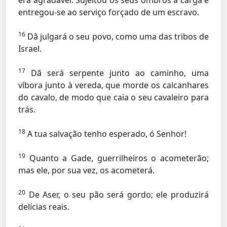
era agradável. Sujeitou os seus ombros à carga e
entregou-se ao serviço forçado de um escravo.
16
Dã julgará o seu povo, como uma das tribos de
Israel.
17
Dã será serpente junto ao caminho, uma
víbora junto à vereda, que morde os calcanhares
do cavalo, de modo que caia o seu cavaleiro para
trás.
18
A tua salvação tenho esperado, ó Senhor!
19
Quanto a Gade, guerrilheiros o acometerão;
mas ele, por sua vez, os acometerá.
20
De Aser, o seu pão será gordo; ele produzirá
delícias reais.