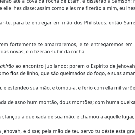
érão até á cova da rocha de Etam, e disserão a Samson; n
 elle lhes disse; assim como elles me fizerão a mim, eu lhes f
r-te, para te entregar em mão dos Philisteos: então Sams
, porem fortemente te amarraremos, e te entregaremos 
s novas, e o fizerão subir da rocha.
sahirão
ao encontro jubilando: porem o Espirito de Jehovah
omo fios de linho, que são queimados do fogo, e suas ama
 e estendeo sua mão, e tomou-a, e ferio com ella mil varõe
da de asno hum montão, dous montões; com huma queixada 
ar, lançou a queixada de sua mão: e chamou a aquelle lugar
Jehovah, e disse; pela mão de teu servo tu déste esta gr