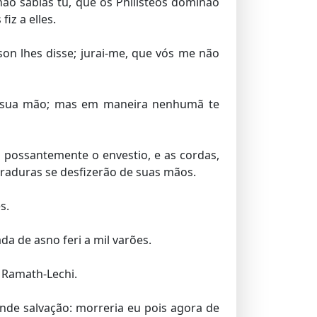
ão sabias tu, que os Philisteos dominão
iz a elles.
on lhes disse; jurai-me, que vós me não
em sua mão; mas em maneira nenhumã te
 possantemente o envestio, e as cordas,
rraduras se desfizerão de suas mãos.
s.
de asno feri a mil varões.
, Ramath-Lechi.
ande salvação: morreria eu pois agora de