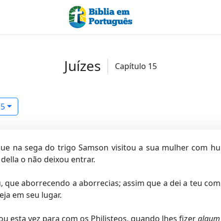
Juízes
Capítulo 15
15
que na sega do trigo Samson visitou a sua mulher com hum 
ella o não deixou entrar.
eu, que aborrecendo a aborrecias; assim que a dei a teu 
eja em seu lugar.
u esta vez para com os Philisteos, quando lhes fizer
algum