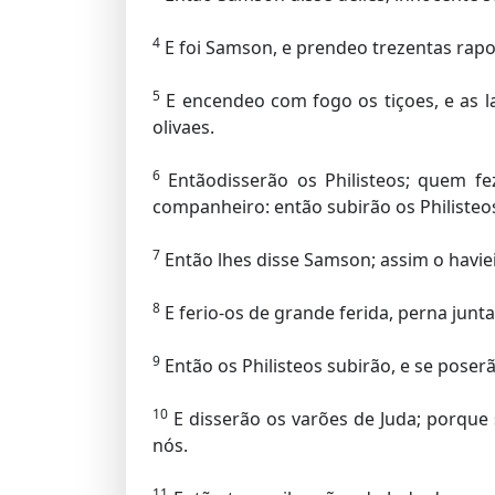
4
E foi Samson, e prendeo trezentas rapo
5
E encendeo com fogo os tiçoes, e as l
olivaes.
6
Entãodisserão os Philisteos; quem f
companheiro: então subirão os Philisteos,
7
Então lhes disse Samson; assim o haviei
8
E ferio-os de grande ferida, perna jun
9
Então os Philisteos subirão, e se poser
10
E disserão os varões de Juda; porque 
nós.
11