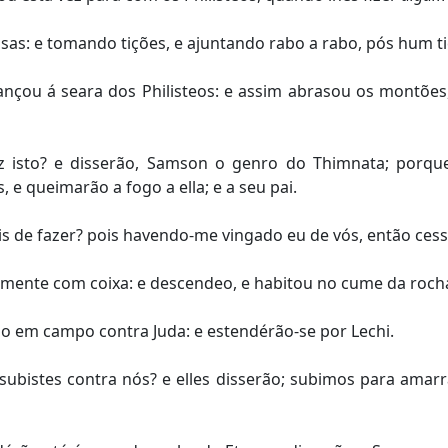
sas: e tomando tições, e ajuntando rabo a rabo, pós hum t
ançou á seara dos Philisteos: e assim abrasou os montões,
ez isto? e disserão, Samson o genro do Thimnata; porqu
 e queimarão a fogo a ella; e a seu pai.
s de fazer? pois havendo-me vingado eu de vós, então cess
tamente com coixa: e descendeo, e habitou no cume da roch
ão em campo contra Juda: e estendérão-se por Lechi.
subistes contra nós? e elles disserão; subimos para amarra