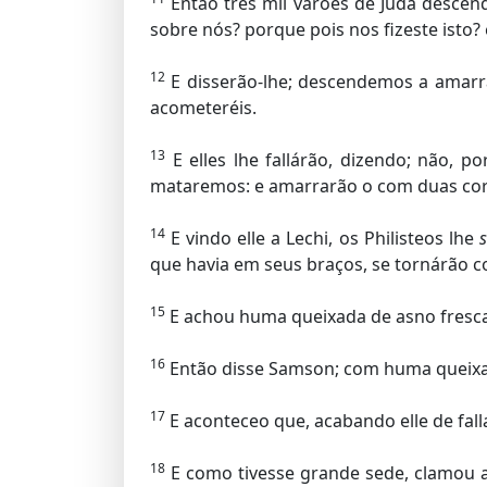
Então tres mil varões de Juda descend
sobre nós? porque pois nos fizeste isto? e
12
E disserão-lhe; descendemos a amarra
acometeréis.
13
E elles lhe fallárão, dizendo; não
mataremos: e amarrarão o com duas corda
14
E vindo elle a Lechi, os Philisteos lhe
que havia em seus braços, se tornárão c
15
E achou huma queixada de asno fresca,
16
Então disse Samson; com huma queixa
17
E aconteceo que, acabando elle de fall
18
E como tivesse grande sede, clamou a 