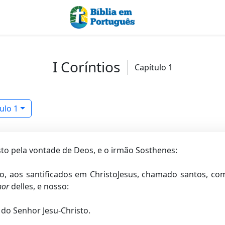
I Coríntios
Capítulo 1
ulo 1
o pela vontade de Deos, e o irmão Sosthenes:
o, aos santificados em ChristoJesus, chamado santos, co
hor
delles, e nosso:
 do Senhor Jesu-Christo.