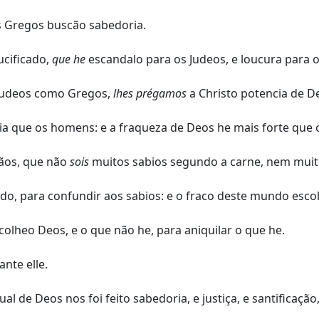
s Gregos buscão sabedoria.
cificado,
que he
escandalo para os Judeos, e loucura para 
Judeos como Gregos,
lhes prégamos
a Christo potencia de D
ia que os homens: e a fraqueza de Deos he mais forte que
ãos, que não
sois
muitos sabios segundo a carne, nem muit
, para confundir aos sabios: e o fraco deste mundo escol
colheo Deos, e o que não he, para aniquilar o que he.
nte elle.
ual de Deos nos foi feito sabedoria, e justiça, e santificaçã