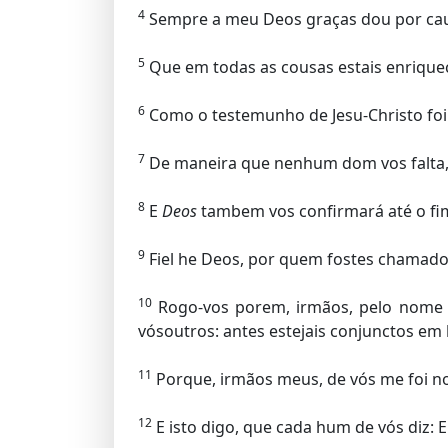
4
Sempre a meu Deos graças dou por caus
5
Que em todas as cousas estais enriquec
6
Como o testemunho de Jesu-Christo foi
7
De maneira que nenhum dom vos falta, 
8
E
Deos
tambem vos confirmará até o fi
9
Fiel he Deos, por quem fostes chamado
10
Rogo-vos porem, irmãos, pelo nome d
vósoutros: antes estejais conjunctos 
11
Porque, irmãos meus, de vós me foi no
12
E isto digo, que cada hum de vós diz: E