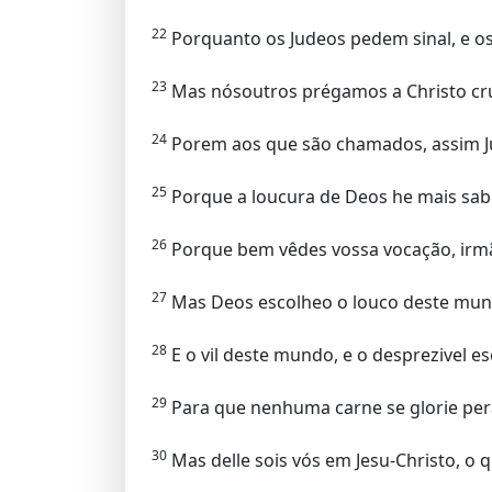
22
Porquanto os Judeos pedem sinal, e o
23
Mas nósoutros prégamos a Christo cru
24
Porem aos que são chamados, assim 
25
Porque a loucura de Deos he mais sab
26
Porque bem vêdes vossa vocação, irm
27
Mas Deos escolheo o louco deste mundo
28
E o vil deste mundo, e o desprezivel es
29
Para que nenhuma carne se glorie pera
30
Mas delle sois vós em Jesu-Christo, o q