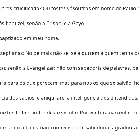
soutros crucificado? Ou fostes vósoutros em nome de Paulo 
baptizei, senão a Crispo, e a Gayo.
 baptizado em meu nome.
stephanas: No de mais não sei se a outrem alguem tenha b
r, senão a Evangelizar: não com sabedoria de palavras, par
ra para os que perecem: mas para nos os que se salvão, h
cia dos sabios, e aniquilarei a intelligencia dos entendidos.
que he do Inquiridor deste seculo? Por ventura não enlou
o mundo a Deos não conheceo por sabedoria, agradou a D