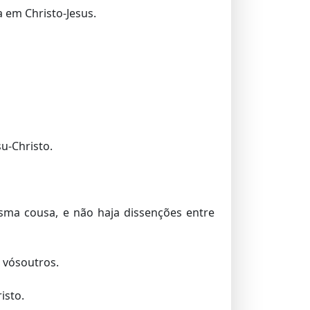
 em Christo-Jesus.
u-Christo.
sma cousa, e não haja dissenções entre
 vósoutros.
isto.