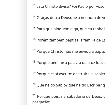
13
Está Christo diviso? Foi Paulo por vó
14
Graças dou a Deosque a nenhum de vós 
15
Para que ninguem diga, que eu tenha
16
Porém tambem baptizei á familia de E
17
Porque Christo não me enviou a baptiza
18
Porque bem he a palavra da cruz loucu
19
Porque está escrito: destruirei a sapien
20
Que he do Sabio? que he do Escriba? 
21
Porque pois, na sabedoria de Deos, 
pregação: