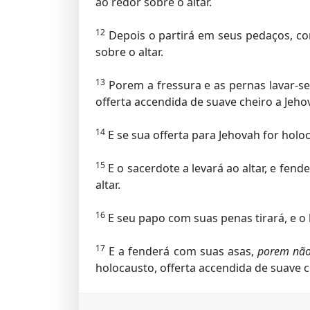
ao redor sobre o altar.
12
Depois o partirá em seus pedaços, co
sobre o altar.
13
Porem a fressura e as pernas lavar-s
offerta accendida de suave cheiro a Jeho
14
E se sua offerta para Jehovah for holo
15
E o sacerdote a levará ao altar, e fen
altar.
16
E seu papo com suas penas tirará, e o 
17
E a fenderá com suas asas,
porem nã
holocausto, offerta accendida de suave c