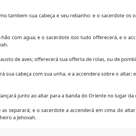
mo tambem sua cabeça e seu rebanho: e o sacerdote os or
e-hão com agua; e o sacerdote
isso
tudo offerecerá, e o ac
vah.
causto de aves; offerecerá sua offerta de rolas, ou de pomb
derá sua cabeça com sua unha, e a accendera sobre o altar;
lançará junto ao altar para a banda do Oriente no lugar da 
o
as separará; e o sacerdote a accenderá em cima do altar
heiro a Jehovah.