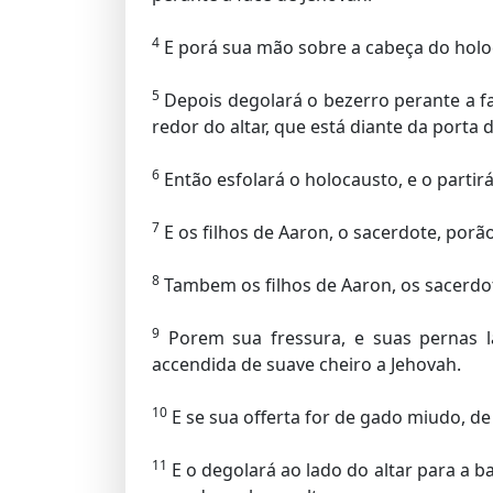
4
E porá sua mão sobre a cabeça do holoca
5
Depois degolará o bezerro perante a fa
redor do altar, que está diante da porta
6
Então esfolará o holocausto, e o parti
7
E os filhos de Aaron, o sacerdote, porão
8
Tambem os filhos de Aaron, os sacerdote
9
Porem sua fressura, e suas pernas 
accendida de suave cheiro a Jehovah.
10
E se sua offerta for de gado miudo, de
11
E o degolará ao lado do altar para a b