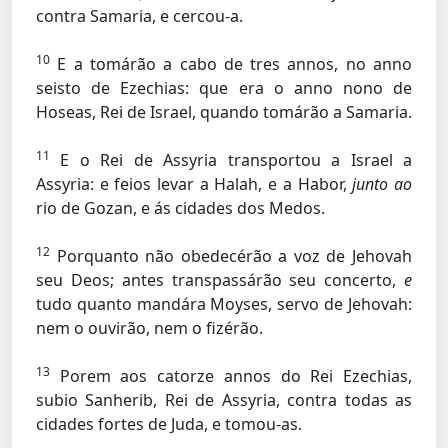
contra Samaria, e cercou-a.
10
E a tomárão a cabo de tres annos, no anno
seisto de Ezechias: que era o anno nono de
Hoseas, Rei de Israel, quando tomárão a Samaria.
11
E o Rei de Assyria transportou a Israel a
Assyria: e feios levar a Halah, e a Habor,
junto ao
rio de Gozan, e ás cidades dos Medos.
12
Porquanto não obedecérão a voz de Jehovah
seu Deos; antes transpassárão seu concerto,
e
tudo quanto mandára Moyses, servo de Jehovah:
nem o ouvirão, nem o fizérão.
13
Porem aos catorze annos do Rei Ezechias,
subio Sanherib, Rei de Assyria, contra todas as
cidades fortes de Juda, e tomou-as.