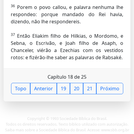
36
Porem o povo callou, e palavra nenhuma lhe
respondeo: porque mandado do Rei havia,
dizendo, não lhe respondereis.
37
Então Eliakim filho de Hilkias, o Mordomo, e
Sebna, o Escrivão, e Joah filho de Asaph, o
Chanceler, viérão a Ezechias com os vestidos
rotos: e fizérão-lhe saber as palavras de Rabsaké.
Capítulo 18 de 25
Topo
Anterior
19
20
21
Próximo
Copyright © 1993 Sociedade Bíblica do Brasil.
Todos os direitos reservados. Texto bíblico utilizado com autorização.
Saiba mais sobre a Sociedade Bíblica do Brasil. Acesse: www.sbb.org.br