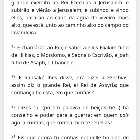
grande exercito ao Rei Ezechias a Jerusalem: e
subirão e viérão a Jerusalem; e subindo e vindo
elles, pararão ao cano da agua do viveiro mais
alto, que está junto ao caminho alto do campo do
lavandeira.
18
E chamárão ao Rei, e sahio a elles Eliakim filho
de Hilkias, o Mordomo, e Sebna o Escrivão, e Joah
filho de Asaph, o Chanceler.
19
E Rabsaké lhes disse, ora dizei a Ezechias:
assim diz o grande Rei, el Rei de Assyria; que
confiança he esta, em que confias?
20
Dizes tu, (porem palavra de beiços he ;) ha
conselho e poder para a guerra: em quem
pois
agora confias, que contra mim te rebellas?
21
Eis que agora tu confias naquelle bordão de