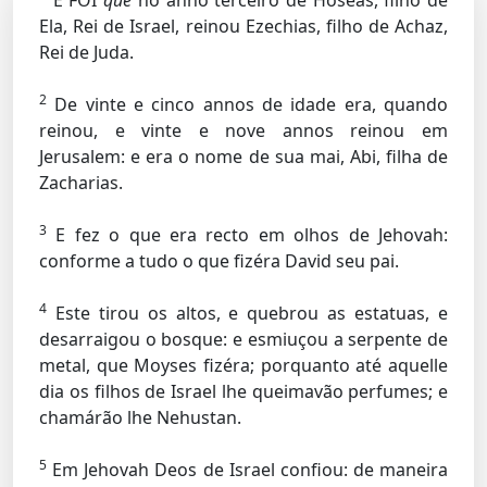
E FOI
que
no anno terceiro de Hosêas, filho de
Ela, Rei de Israel, reinou Ezechias, filho de Achaz,
Rei de Juda.
2
De vinte e cinco annos de idade era, quando
reinou, e vinte e nove annos reinou em
Jerusalem: e era o nome de sua mai, Abi, filha de
Zacharias.
3
E fez o que era recto em olhos de Jehovah:
conforme a tudo o que fizéra David seu pai.
4
Este tirou os altos, e quebrou as estatuas, e
desarraigou o bosque: e esmiuçou a serpente de
metal, que Moyses fizéra; porquanto até aquelle
dia os filhos de Israel lhe queimavão perfumes; e
chamárão lhe Nehustan.
5
Em Jehovah Deos de Israel confiou: de maneira