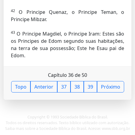
42
O Principe Quenaz, o Principe Teman, o
Principe Mibzar.
43
O Principe Magdiel, o Principe Iram: Estes são
os Principes de Edom segundo suas habitações,
na terra de sua possessão; Este he Esau pai de
Edom.
Capítulo 36 de 50
Topo
Anterior
37
38
39
Próximo
Copyright © 1993 Sociedade Bíblica do Brasil.
Todos os direitos reservados. Texto bíblico utilizado com autorização.
Saiba mais sobre a Sociedade Bíblica do Brasil. Acesse: www.sbb.org.br