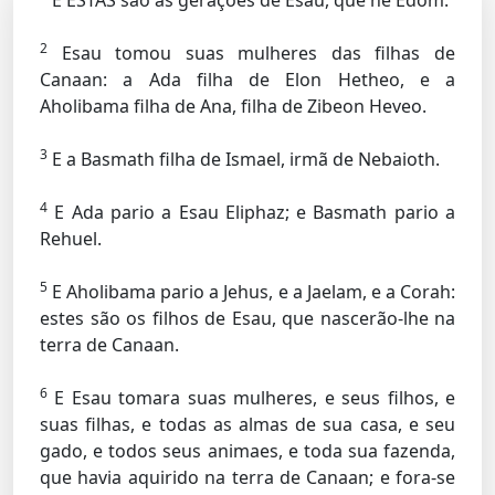
E ESTAS são as gerações de Esau, que he Edom.
2
Esau tomou suas mulheres das filhas de
Canaan: a Ada filha de Elon Hetheo, e a
Aholibama filha de Ana, filha de Zibeon Heveo.
3
E a Basmath filha de Ismael, irmã de Nebaioth.
4
E Ada pario a Esau Eliphaz; e Basmath pario a
Rehuel.
5
E Aholibama pario a Jehus, e a Jaelam, e a Corah:
estes são os filhos de Esau, que nascerão-lhe na
terra de Canaan.
6
E Esau tomara suas mulheres, e seus filhos, e
suas filhas, e todas as almas de sua casa, e seu
gado, e todos seus animaes, e toda sua fazenda,
que havia aquirido na terra de Canaan; e fora-se