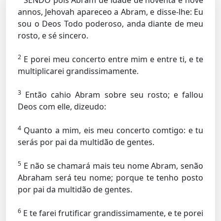
SENDO pois Abram de idade de noventa e nove
annos, Jehovah apareceo a Abram, e disse-lhe: Eu
sou o Deos Todo poderoso, anda diante de meu
rosto, e sé sincero.
2
E porei meu concerto entre mim e entre ti, e te
multiplicarei grandissimamente.
3
Então cahio Abram sobre seu rosto; e fallou
Deos com elle, dizeudo:
4
Quanto a mim, eis meu concerto comtigo: e tu
serás por pai da multidão de gentes.
5
E não se chamará mais teu nome Abram, senão
Abraham será teu nome; porque te tenho posto
por pai da multidão de gentes.
6
E te farei frutificar grandissimamente, e te porei