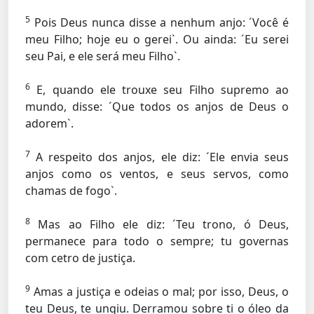
5
Pois Deus nunca disse a nenhum anjo: ´Você é
meu Filho; hoje eu o gerei`. Ou ainda: ´Eu serei
seu Pai, e ele será meu Filho`.
6
E, quando ele trouxe seu Filho supremo ao
mundo, disse: ´Que todos os anjos de Deus o
adorem`.
7
A respeito dos anjos, ele diz: ´Ele envia seus
anjos como os ventos, e seus servos, como
chamas de fogo`.
8
Mas ao Filho ele diz: ´Teu trono, ó Deus,
permanece para todo o sempre; tu governas
com cetro de justiça.
9
Amas a justiça e odeias o mal; por isso, Deus, o
teu Deus, te ungiu. Derramou sobre ti o óleo da