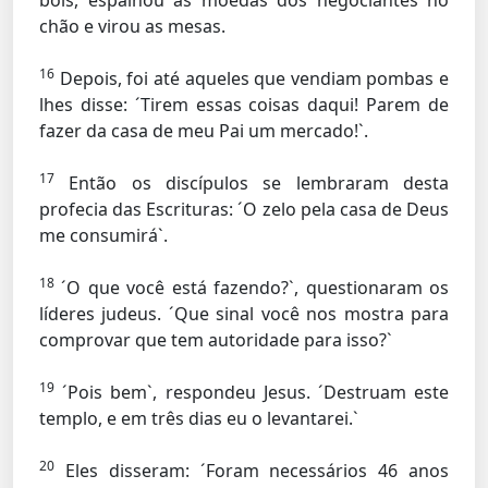
bois, espalhou as moedas dos negociantes no
chão e virou as mesas.
16
Depois, foi até aqueles que vendiam pombas e
lhes disse: ´Tirem essas coisas daqui! Parem de
fazer da casa de meu Pai um mercado!`.
17
Então os discípulos se lembraram desta
profecia das Escrituras: ´O zelo pela casa de Deus
me consumirá`.
18
´O que você está fazendo?`, questionaram os
líderes judeus. ´Que sinal você nos mostra para
comprovar que tem autoridade para isso?`
19
´Pois bem`, respondeu Jesus. ´Destruam este
templo, e em três dias eu o levantarei.`
20
Eles disseram: ´Foram necessários 46 anos