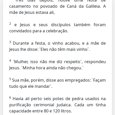
Três dias depois, houve uma festa de
casamento no povoado de Caná da Galileia. A
mãe de Jesus estava ali,
2
e Jesus e seus discípulos também foram
convidados para a celebração.
3
Durante a festa, o vinho acabou, e a mãe de
Jesus lhe disse: ´Eles não têm mais vinho`.
4
´Mulher, isso não me diz respeito`, respondeu
Jesus. ´Minha hora ainda não chegou.`
5
Sua mãe, porém, disse aos empregados: ´Façam
tudo que ele mandar`.
6
Havia ali perto seis potes de pedra usados na
purificação cerimonial judaica. Cada um tinha
capacidade entre 80 e 120 litros.