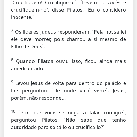
´Crucifique-o! Crucifique-o!`. ´Levem-no vocês e
crucifiquem-no`, disse Pilatos. ´Eu o considero
inocente.`
7
Os líderes judeus responderam: ´Pela nossa lei
ele deve morrer, pois chamou a si mesmo de
Filho de Deus`.
8
Quando Pilatos ouviu isso, ficou ainda mais
amedrontado.
9
Levou Jesus de volta para dentro do palácio e
lhe perguntou: ´De onde você vem?`. Jesus,
porém, não respondeu.
10
´Por que você se nega a falar comigo?`,
perguntou Pilatos. ´Não sabe que tenho
autoridade para soltá-lo ou crucificá-lo?`