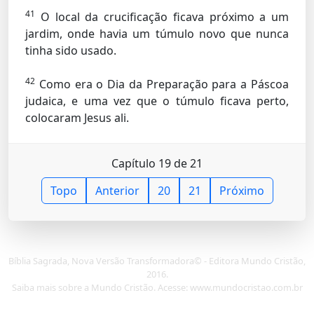
41
O local da crucificação ficava próximo a um
jardim, onde havia um túmulo novo que nunca
tinha sido usado.
42
Como era o Dia da Preparação para a Páscoa
judaica, e uma vez que o túmulo ficava perto,
colocaram Jesus ali.
Capítulo 19 de 21
Topo
Anterior
20
21
Próximo
Bíblia Sagrada, Nova Versão Transformadora© - Editora Mundo Cristão,
2016.
Saiba mais sobre a Mundo Cristão. Acesse: www.mundocristao.com.br