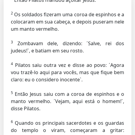
Então Pilatos mandou açoitar Jesus.
2
Os soldados fizeram uma coroa de espinhos e a
colocaram em sua cabeça, e depois puseram nele
um manto vermelho.
3
Zombavam dele, dizendo: ´Salve, rei dos
judeus!`, e batiam em seu rosto.
4
Pilatos saiu outra vez e disse ao povo: ´Agora
vou trazê-lo aqui para vocês, mas que fique bem
claro: eu o considero inocente`.
5
Então Jesus saiu com a coroa de espinhos e o
manto vermelho. ´Vejam, aqui está o homem!`,
disse Pilatos.
6
Quando os principais sacerdotes e os guardas
do templo o viram, começaram a gritar: