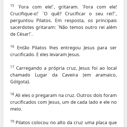
15
´Fora com ele!`, gritaram. ´Fora com ele!
Crucifique-o!` ´O quê? Crucificar o seu rei?`,
perguntou Pilatos. Em resposta, os principais
sacerdotes gritaram: ´Não temos outro rei além
de César!`.
16
Então Pilatos lhes entregou Jesus para ser
crucificado. E eles levaram Jesus.
17
Carregando a própria cruz, Jesus foi ao local
chamado Lugar da Caveira (em aramaico,
Gólgota).
18
Ali eles o pregaram na cruz. Outros dois foram
crucificados com Jesus, um de cada lado e ele no
meio.
19
Pilatos colocou no alto da cruz uma placa que