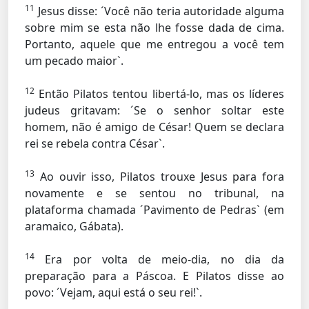
11
Jesus disse: ´Você não teria autoridade alguma
sobre mim se esta não lhe fosse dada de cima.
Portanto, aquele que me entregou a você tem
um pecado maior`.
12
Então Pilatos tentou libertá-lo, mas os líderes
judeus gritavam: ´Se o senhor soltar este
homem, não é amigo de César! Quem se declara
rei se rebela contra César`.
13
Ao ouvir isso, Pilatos trouxe Jesus para fora
novamente e se sentou no tribunal, na
plataforma chamada ´Pavimento de Pedras` (em
aramaico, Gábata).
14
Era por volta de meio-dia, no dia da
preparação para a Páscoa. E Pilatos disse ao
povo: ´Vejam, aqui está o seu rei!`.