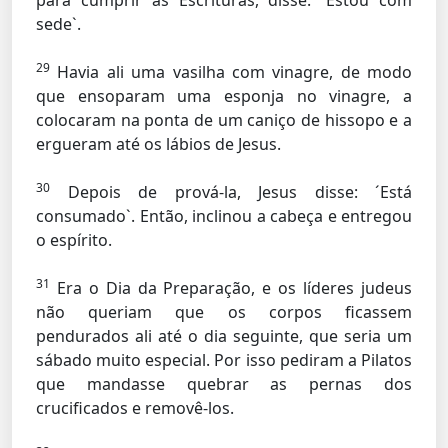
para cumprir as Escrituras, disse: ´Estou com
sede`.
29
Havia ali uma vasilha com vinagre, de modo
que ensoparam uma esponja no vinagre, a
colocaram na ponta de um caniço de hissopo e a
ergueram até os lábios de Jesus.
30
Depois de prová-la, Jesus disse: ´Está
consumado`. Então, inclinou a cabeça e entregou
o espírito.
31
Era o Dia da Preparação, e os líderes judeus
não queriam que os corpos ficassem
pendurados ali até o dia seguinte, que seria um
sábado muito especial. Por isso pediram a Pilatos
que mandasse quebrar as pernas dos
crucificados e removê-los.