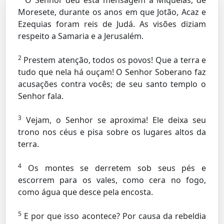
O Senhor deu esta mensagem a Miqueias, de
Moresete, durante os anos em que Jotão, Acaz e
Ezequias foram reis de Judá. As visões diziam
respeito a Samaria e a Jerusalém.
2
Prestem atenção, todos os povos! Que a terra e
tudo que nela há ouçam! O Senhor Soberano faz
acusações contra vocês; de seu santo templo o
Senhor fala.
3
Vejam, o Senhor se aproxima! Ele deixa seu
trono nos céus e pisa sobre os lugares altos da
terra.
4
Os montes se derretem sob seus pés e
escorrem para os vales, como cera no fogo,
como água que desce pela encosta.
5
E por que isso acontece? Por causa da rebeldia