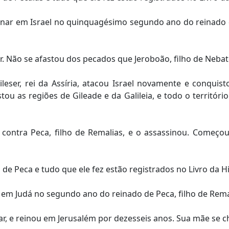
inar em Israel no quinquagésimo segundo ano do reinado d
 Não se afastou dos pecados que Jeroboão, filho de Nebate,
leser, rei da Assíria, atacou Israel novamente e conquis
 as regiões de Gileade e da Galileia, e todo o território 
u contra Peca, filho de Remalias, e o assassinou. Começo
 Peca e tudo que ele fez estão registrados no Livro da His
 em Judá no segundo ano do reinado de Peca, filho de Remali
, e reinou em Jerusalém por dezesseis anos. Sua mãe se ch