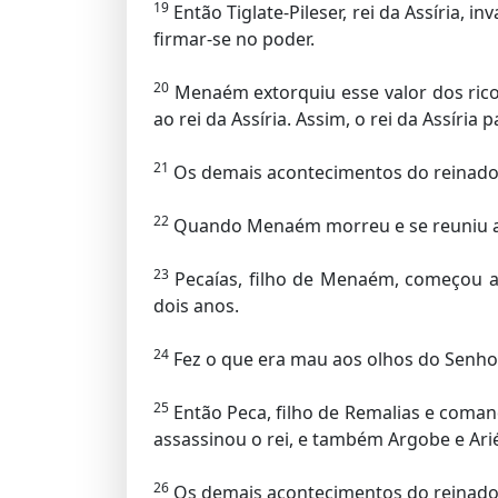
19
Então Tiglate-Pileser, rei da Assíria, 
firmar-se no poder.
20
Menaém extorquiu esse valor dos ricos
ao rei da Assíria. Assim, o rei da Assíria 
21
Os demais acontecimentos do reinado d
22
Quando Menaém morreu e se reuniu a s
23
Pecaías, filho de Menaém, começou a 
dois anos.
24
Fez o que era mau aos olhos do Senhor.
25
Então Peca, filho de Remalias e coman
assassinou o rei, e também Argobe e Arié
26
Os demais acontecimentos do reinado de