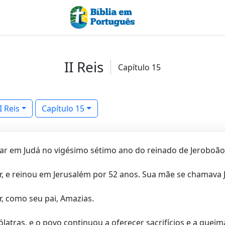
II Reis
Capítulo 15
II Reis
Capítulo 15
ar em Judá no vigésimo sétimo ano do reinado de Jeroboão II
 e reinou em Jerusalém por 52 anos. Sua mãe se chamava Je
r, como seu pai, Amazias.
latras, e o povo continuou a oferecer sacrifícios e a queim