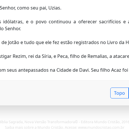
 Senhor, como seu pai, Uzias.
idólatras, e o povo continuou a oferecer sacrifícios e 
do Senhor.
 Jotão e tudo que ele fez estão registrados no Livro da Hi
gar Rezim, rei da Síria, e Peca, filho de Remalias, a atacar
m seus antepassados na Cidade de Davi. Seu filho Acaz foi 
Topo
Bíblia Sagrada, Nova Versão Transformadora© - Editora Mundo Cristão, 2016
Saiba mais sobre a Mundo Cristão. Acesse: www.mundocristao.com.br