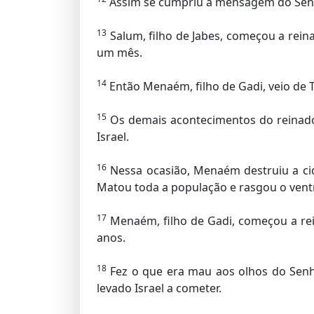
Assim se cumpriu a mensagem do Senhor
13
Salum, filho de Jabes, começou a rein
um mês.
14
Então Menaém, filho de Gadi, veio de T
15
Os demais acontecimentos do reinado d
Israel.
16
Nessa ocasião, Menaém destruiu a cida
Matou toda a população e rasgou o vent
17
Menaém, filho de Gadi, começou a rei
anos.
18
Fez o que era mau aos olhos do Senho
levado Israel a cometer.