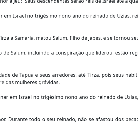
 a Jeú: ´Seus descendentes serão reis de Israel até a qua
ar em Israel no trigésimo nono ano do reinado de Uzias, r
irza a Samaria, matou Salum, filho de Jabes, e se tornou se
e Salum, incluindo a conspiração que liderou, estão regi
de de Tapua e seus arredores, até Tirza, pois seus habit
re das mulheres grávidas.
nar em Israel no trigésimo nono ano do reinado de Uzias,
r. Durante todo o seu reinado, não se afastou dos pecad