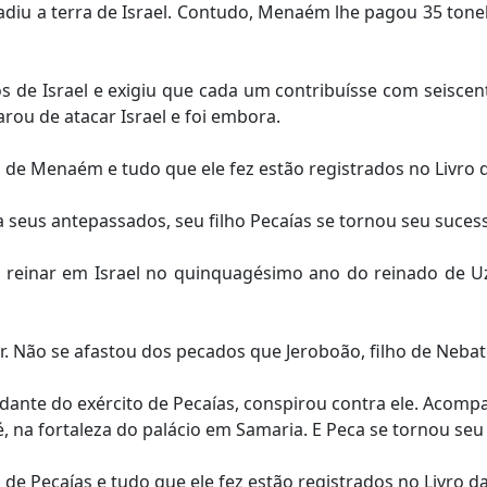
invadiu a terra de Israel. Contudo, Menaém lhe pagou 35 ton
 de Israel e exigiu que cada um contribuísse com seiscen
parou de atacar Israel e foi embora.
e Menaém e tudo que ele fez estão registrados no Livro da 
eus antepassados, seu filho Pecaías se tornou seu sucess
reinar em Israel no quinquagésimo ano do reinado de Uzi
 Não se afastou dos pecados que Jeroboão, filho de Nebate,
dante do exército de Pecaías, conspirou contra ele. Acom
, na fortaleza do palácio em Samaria. E Peca se tornou seu
 Pecaías e tudo que ele fez estão registrados no Livro da H