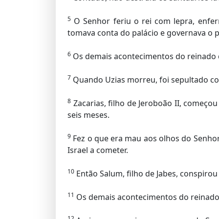
5
O Senhor feriu o rei com lepra, enfer
tomava conta do pa­lácio e governava o 
6
Os demais acontecimentos do reinado de 
7
Quando Uzias morreu, foi sepultado com
8
Zacarias, filho de Jeroboão II, começou
seis meses.
9
Fez o que era mau aos olhos do Senhor
Israel a cometer.
10
Então Salum, filho de Jabes, conspirou
11
Os demais acontecimentos do reinado de
12