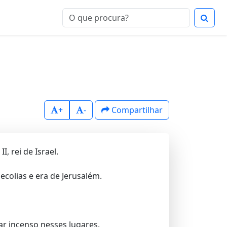
+
-
Compartilhar
, rei de Israel.
colias e era de Jerusalém.
ar incenso nesses lugares.