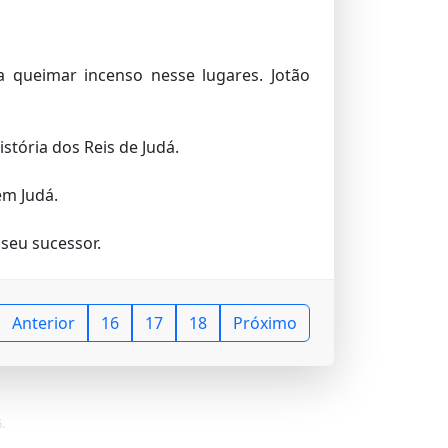
a queimar incenso nesse lugares. Jotão
stória dos Reis de Judá.
em Judá.
seu sucessor.
Anterior
16
17
18
Próximo
.