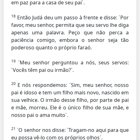
em paz para a casa de seu pai`.
18
Então Judá deu um passo à frente e disse: ´Por
favor, meu senhor, permita que seu servo lhe diga
apenas uma palavra. Peço que não perca a
paciência comigo, embora o senhor seja tão
poderoso quanto o próprio faraó.
19
´Meu senhor perguntou a nós, seus servos:
´Vocês têm pai ou irmão?`.
20
E nós respondemos: ´Sim, meu senhor, nosso
pai é idoso e tem um filho mais novo, nascido em
sua velhice. O irmão desse filho, por parte de pai
e mãe, morreu. Ele é o único filho de sua mãe, e
nosso pai o ama muito`.
21
´O senhor nos disse: ´Tragam-no aqui para que
eu possa vê-lo com os próprios olhos`.