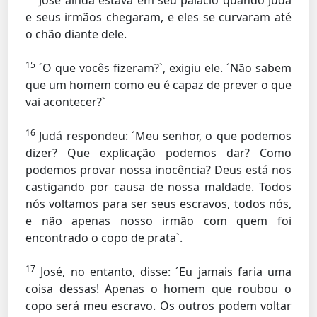
José ainda estava em seu palácio quando Judá
e seus irmãos chegaram, e eles se curvaram até
o chão diante dele.
15
´O que vocês fizeram?`, exigiu ele. ´Não sabem
que um homem como eu é capaz de prever o que
vai acontecer?`
16
Judá respondeu: ´Meu senhor, o que podemos
dizer? Que explicação podemos dar? Como
podemos provar nossa inocência? Deus está nos
castigando por causa de nossa maldade. Todos
nós voltamos para ser seus escravos, todos nós,
e não apenas nosso irmão com quem foi
encontrado o copo de prata`.
17
José, no entanto, disse: ´Eu jamais faria uma
coisa dessas! Apenas o homem que roubou o
copo será meu escravo. Os outros podem voltar