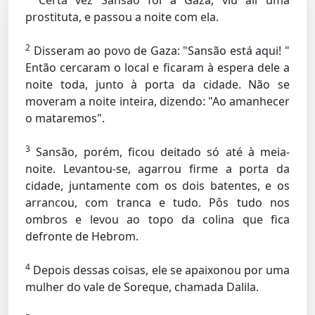
Certa vez Sansão foi a Gaza, viu ali uma
prostituta, e passou a noite com ela.
2
Disseram ao povo de Gaza: "Sansão está aqui! "
Então cercaram o local e ficaram à espera dele a
noite toda, junto à porta da cidade. Não se
moveram a noite inteira, dizendo: "Ao amanhecer
o mataremos".
3
Sansão, porém, ficou deitado só até à meia-
noite. Levantou-se, agarrou firme a porta da
cidade, juntamente com os dois batentes, e os
arrancou, com tranca e tudo. Pôs tudo nos
ombros e levou ao topo da colina que fica
defronte de Hebrom.
4
Depois dessas coisas, ele se apaixonou por uma
mulher do vale de Soreque, chamada Dalila.