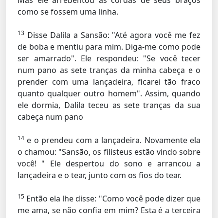
Mas ele arrebentou as cordas de seus braços
como se fossem uma linha.
13
Disse Dalila a Sansão: "Até agora você me fez
de boba e mentiu para mim. Diga-me como pode
ser amarrado". Ele respondeu: "Se você tecer
num pano as sete tranças da minha cabeça e o
prender com uma lançadeira, ficarei tão fraco
quanto qualquer outro homem". Assim, quando
ele dormia, Dalila teceu as sete tranças da sua
cabeça num pano
14
e o prendeu com a lançadeira. Novamente ela
o chamou: "Sansão, os filisteus estão vindo sobre
você! " Ele despertou do sono e arrancou a
lançadeira e o tear, junto com os fios do tear.
15
Então ela lhe disse: "Como você pode dizer que
me ama, se não confia em mim? Esta é a terceira