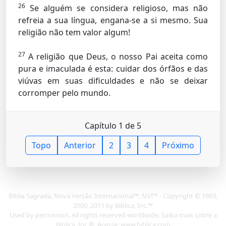
26
Se alguém se considera religioso, mas não
refreia a sua língua, engana-se a si mesmo. Sua
religião não tem valor algum!
27
A religião que Deus, o nosso Pai aceita como
pura e imaculada é esta: cuidar dos órfãos e das
viúvas em suas dificuldades e não se deixar
corromper pelo mundo.
Capítulo 1 de 5
Topo
Anterior
2
3
4
Próximo
Biblia Sagrada, Nova Versão Internacional™, NVI™ - Copyright © 1993,
2000, 2011 by Biblica, Inc.™
Used by permission. All rights reserved worldwide. Saiba mais sobre a
Biblica, Inc.®. Acesse: www.biblica.com