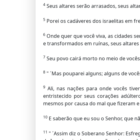
4
Seus altares serão arrasados, seus alta
5
Porei os cadáveres dos israelitas em fre
6
Onde quer que você viva, as cidades se
e transformados em ruínas, seus altares
7
Seu povo cairá morto no meio de vocês,
8
" ´Mas pouparei alguns; alguns de voc
9
Ali, nas nações para onde vocês tiv
entristecido por seus corações adúlter
mesmos por causa do mal que fizeram e 
10
E saberão que eu sou o Senhor, que nã
11
" ´Assim diz o Soberano Senhor: Esfreg