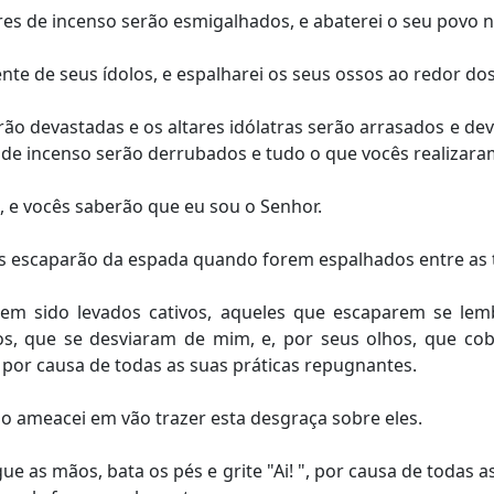
res de incenso serão esmigalhados, e abaterei o seu povo n
nte de seus ídolos, e espalharei os seus ossos ao redor dos
rão devastadas e os altares idólatras serão arrasados e de
 de incenso serão derrubados e tudo o que vocês realizar
 e vocês saberão que eu sou o Senhor.
ês escaparão da espada quando forem espalhados entre as t
erem sido levados cativos, aqueles que escaparem se le
os, que se desviaram de mim, e, por seus olhos, que cob
por causa de todas as suas práticas repugnantes.
o ameacei em vão trazer esta desgraça sobre eles.
ue as mãos, bata os pés e grite "Ai! ", por causa de todas 