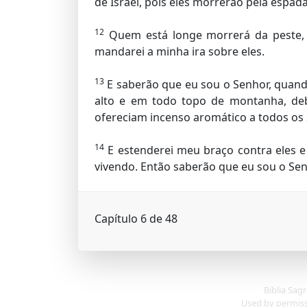
de Israel, pois eles morrerão pela espada
12
Quem está longe morrerá da peste, 
mandarei a minha ira sobre eles.
13
E saberão que eu sou o Senhor, quando
alto e em todo topo de montanha, deb
ofereciam incenso aromático a todos os 
14
E estenderei meu braço contra eles e
vivendo. Então saberão que eu sou o Sen
Capítulo 6 de 48
Biblia Sag
Used by permissi