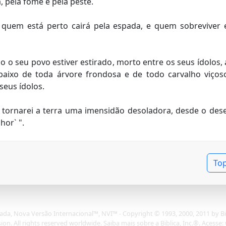
, pela fome e pela peste.
quem está perto cairá pela espada, e quem sobreviver
 o seu povo estiver estirado, morto entre os seus ídolos,
aixo de toda árvore frondosa e de todo carvalho viçoso
seus ídolos.
 tornarei a terra uma imensidão desoladora, desde o dese
hor` ".
To
rada, Nova Versão Internacional™, NVI™ - Copyright © 1993, 2000, 2011 by Bib
on. All rights reserved worldwide. Saiba mais sobre a Biblica, Inc.®. Acesse