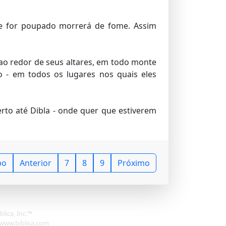
 e for poupado morrerá de fome. Assim
 ao redor de seus altares, em todo monte
 - em todos os lugares nos quais eles
rto até Dibla - onde quer que estiverem
po
Anterior
7
8
9
Próximo
lica, Inc.™
: www.biblica.com