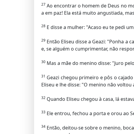
27
Ao encontrar o homem de Deus no monte
a em paz! Ela está muito angustiada, ma
28
E disse a mulher: "Acaso eu te pedi um
29
Então Eliseu disse a Geazi: "Ponha a 
e, se alguém o cumprimentar, não respo
30
Mas a mãe do menino disse: "Juro pelo n
31
Geazi chegou primeiro e pôs o cajado 
Eliseu e lhe disse: "O menino não voltou a
32
Quando Eliseu chegou à casa, lá estav
33
Ele entrou, fechou a porta e orou ao S
34
Então, deitou-se sobre o menino, boca