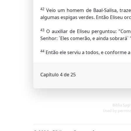
42
Veio um homem de Baal-Salisa, traze
algumas espigas verdes. Então Eliseu ord
43
O auxiliar de Eliseu perguntou: "Como
Senhor: ´Eles comerão, e ainda sobrará` "
44
Então ele serviu a todos, e conforme 
Capítulo 4 de 25
Biblia Sag
Used by permissi