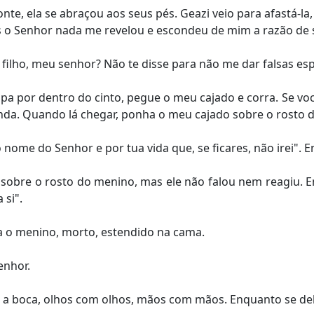
, ela se abraçou aos seus pés. Geazi veio para afastá-la
s o Senhor nada me revelou e escondeu de mim a razão de 
 filho, meu senhor? Não te disse para não me dar falsas es
capa por dentro do cinto, pegue o meu cajado e corra. Se 
nda. Quando lá chegar, ponha o meu cajado sobre o rosto 
ome do Senhor e por tua vida que, se ficares, não irei". En
sobre o rosto do menino, mas ele não falou nem reagiu. E
 si".
a o menino, morto, estendido na cama.
enhor.
 a boca, olhos com olhos, mãos com mãos. Enquanto se deb