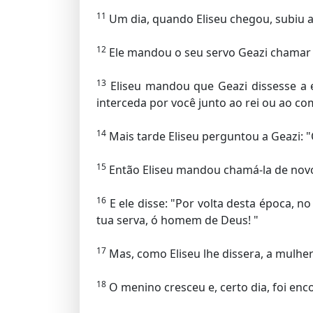
11
Um dia, quando Eliseu chegou, subiu a
12
Ele mandou o seu servo Geazi chamar a
13
Eliseu mandou que Geazi dissesse a 
interceda por você junto ao rei ou ao c
14
Mais tarde Eliseu perguntou a Geazi: "
15
Então Eliseu mandou chamá-la de novo.
16
E ele disse: "Por volta desta época, n
tua serva, ó homem de Deus! "
17
Mas, como Eliseu lhe dissera, a mulher
18
O menino cresceu e, certo dia, foi enco