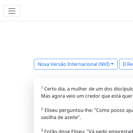
Nova Versão Internacional (NVI)
II Re
1
Certo dia, a mulher de um dos discípulo
Mas agora veio um credor que está quer
2
Eliseu perguntou-lhe: "Como posso aju
vasilha de azeite".
3
Então disse Eliseu: "Vá pedir emprestad