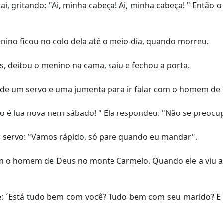
, gritando: "Ai, minha cabeça! Ai, minha cabeça! " Então o
nino ficou no colo dela até o meio-dia, quando morreu.
 deitou o menino na cama, saiu e fechou a porta.
 de um servo e uma jumenta para ir falar com o homem de 
o é lua nova nem sábado! " Ela respondeu: "Não se preocu
o servo: "Vamos rápido, só pare quando eu mandar".
m o homem de Deus no monte Carmelo. Quando ele a viu a di
: ´Está tudo bem com você? Tudo bem com seu marido? E co