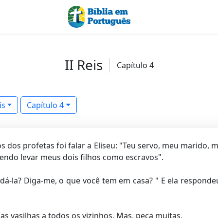
II Reis
Capítulo 4
is
Capítulo 4
s dos profetas foi falar a Eliseu: "Teu servo, meu marido, m
endo levar meus dois filhos como escravos".
dá-la? Diga-me, o que você tem em casa? " E ela respond
as vasilhas a todos os vizinhos. Mas, peça muitas.