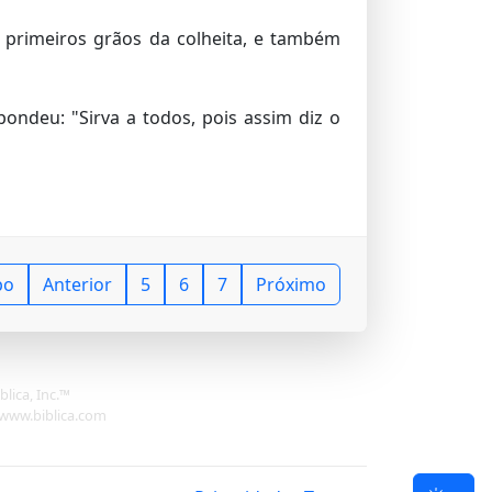
 primeiros grãos da colheita, e também
ondeu: "Sirva a todos, pois assim diz o
po
Anterior
5
6
7
Próximo
lica, Inc.™
: www.biblica.com