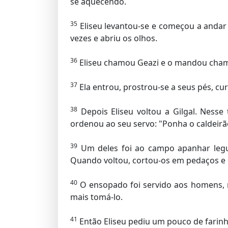
se aquecendo.
35
Eliseu levantou-se e começou a andar
vezes e abriu os olhos.
36
Eliseu chamou Geazi e o mandou chamar
37
Ela entrou, prostrou-se a seus pés, cur
38
Depois Eliseu voltou a Gilgal. Ness
ordenou ao seu servo: "Ponha o caldeir
39
Um deles foi ao campo apanhar legu
Quando voltou, cortou-os em pedaços e
40
O ensopado foi servido aos homens, 
mais tomá-lo.
41
Então Eliseu pediu um pouco de farinha,