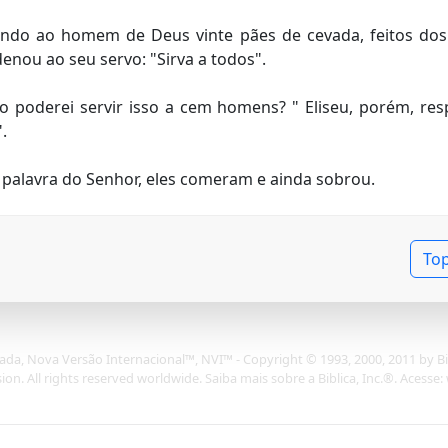
ndo ao homem de Deus vinte pães de cevada, feitos dos
enou ao seu servo: "Sirva a todos".
 poderei servir isso a cem homens? " Eliseu, porém, resp
.
a palavra do Senhor, eles comeram e ainda sobrou.
To
rada, Nova Versão Internacional™, NVI™ - Copyright © 1993, 2000, 2011 by Bib
on. All rights reserved worldwide. Saiba mais sobre a Biblica, Inc.®. Acesse