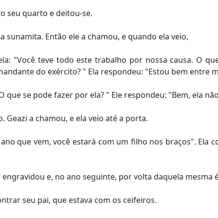
o seu quarto e deitou-se.
 sunamita. Então ele a chamou, e quando ela veio,
ela: "Você teve todo este trabalho por nossa causa. O q
omandante do exército? " Ela respondeu: "Estou bem entre m
O que se pode fazer por ela? " Ele respondeu: "Bem, ela não
 Geazi a chamou, e ela veio até a porta.
o ano que vem, você estará com um filho nos braços". Ela c
 engravidou e, no ano seguinte, por volta daquela mesma ép
ntrar seu pai, que estava com os ceifeiros.