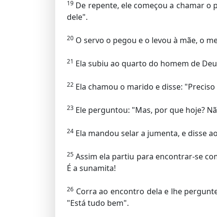
19
De repente, ele começou a chamar o pai
dele".
20
O servo o pegou e o levou à mãe, o me
21
Ela subiu ao quarto do homem de Deus,
22
Ela chamou o marido e disse: "Preciso
23
Ele perguntou: "Mas, por que hoje? Nã
24
Ela mandou selar a jumenta, e disse a
25
Assim ela partiu para encontrar-se co
É a sunamita!
26
Corra ao encontro dela e lhe pergunte
"Está tudo bem".