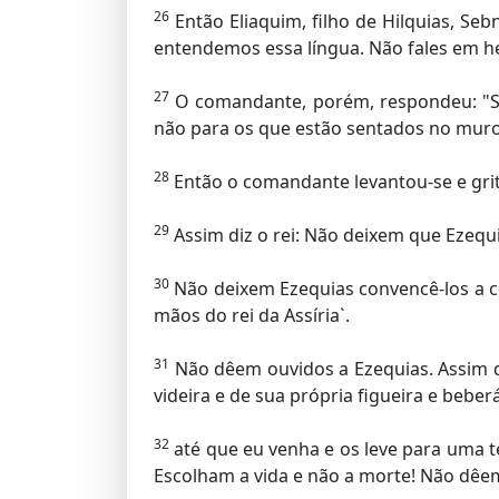
26
Então Eliaquim, filho de Hilquias, Se
entendemos essa língua. Não fales em he
27
O comandante, porém, respondeu: "Se
não para os que estão sentados no muro,
28
Então o comandante levantou-se e grito
29
Assim diz o rei: Não deixem que Ezequi
30
Não deixem Ezequias convencê-los a co
mãos do rei da Assíria`.
31
Não dêem ouvidos a Ezequias. Assim d
videira e de sua própria figueira e beber
32
até que eu venha e os leve para uma ter
Escolham a vida e não a morte! Não dêem 