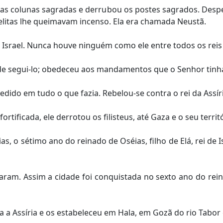
 as colunas sagradas e derrubou os postes sagrados. Des
raelitas lhe queimavam incenso. Ela era chamada Neustã.
 Israel. Nunca houve ninguém como ele entre todos os reis
de segui-lo; obedeceu aos mandamentos que o Senhor tinh
dido em tudo o que fazia. Rebelou-se contra o rei da Assíri
ortificada, ele derrotou os filisteus, até Gaza e o seu territ
, o sétimo ano do reinado de Oséias, filho de Elá, rei de I
maram. Assim a cidade foi conquistada no sexto ano do re
ara a Assíria e os estabeleceu em Hala, em Gozã do rio Tabo