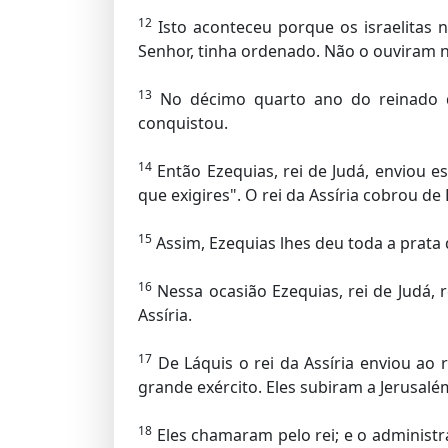
12
Isto aconteceu porque os israelitas
Senhor, tinha ordenado. Não o ouviram
13
No décimo quarto ano do reinado do 
conquistou.
14
Então Ezequias, rei de Judá, enviou e
que exigires". O rei da Assíria cobrou de
15
Assim, Ezequias lhes deu toda a prata 
16
Nessa ocasião Ezequias, rei de Judá, 
Assíria.
17
De Láquis o rei da Assíria enviou ao 
grande exército. Eles subiram a Jerusal
18
Eles chamaram pelo rei; e o administrad