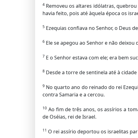
4
Removeu os altares idólatras, quebrou
havia feito, pois até àquela época os is
5
Ezequias confiava no Senhor, o Deus de
6
Ele se apegou ao Senhor e não deixou 
7
E o Senhor estava com ele; era bem suce
8
Desde a torre de sentinela até à cidade f
9
No quarto ano do reinado do rei Ezequias
contra Samaria e a cercou.
10
Ao fim de três anos, os assírios a to
de Oséias, rei de Israel.
11
O rei assírio deportou os israelitas p