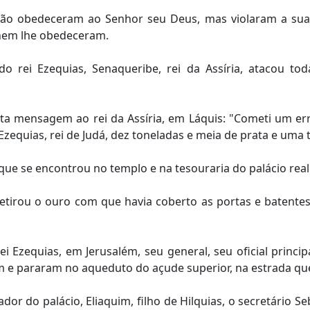
 não obedeceram ao Senhor seu Deus, mas violaram a sua 
 nem lhe obedeceram.
rei Ezequias, Senaqueribe, rei da Assíria, atacou toda
sta mensagem ao rei da Assíria, em Láquis: "Cometi um er
 Ezequias, rei de Judá, dez toneladas e meia de prata e uma
que se encontrou no templo e na tesouraria do palácio real
retirou o ouro com que havia coberto as portas e batente
rei Ezequias, em Jerusalém, seu general, seu oficial pri
ém e pararam no aqueduto do açude superior, na estrada qu
or do palácio, Eliaquim, filho de Hilquias, o secretário Sebn