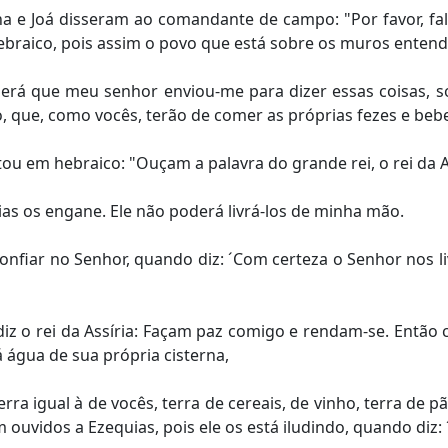
bna e Joá disseram ao comandante de campo: "Por favor, f
braico, pois assim o povo que está sobre os muros entend
rá que meu senhor enviou-me para dizer essas coisas, s
 que, como vocês, terão de comer as próprias fezes e beber
u em hebraico: "Ouçam a palavra do grande rei, o rei da As
as os engane. Ele não poderá livrá-los de minha mão.
nfiar no Senhor, quando diz: ´Com certeza o Senhor nos li
iz o rei da Assíria: Façam paz comigo e rendam-se. Então
á água de sua própria cisterna,
ra igual à de vocês, terra de cereais, de vinho, terra de pão
ouvidos a Ezequias, pois ele os está iludindo, quando diz: 