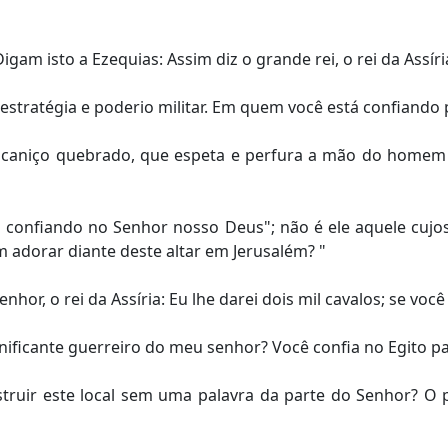
am isto a Ezequias: Assim diz o grande rei, o rei da Assír
estratégia e poderio militar. Em quem você está confiando 
 caniço quebrado, que espeta e perfura a mão do homem q
confiando no Senhor nosso Deus"; não é ele aquele cujos
m adorar diante deste altar em Jerusalém? "
hor, o rei da Assíria: Eu lhe darei dois mil cavalos; se você 
ficante guerreiro do meu senhor? Você confia no Egito par
struir este local sem uma palavra da parte do Senhor? O