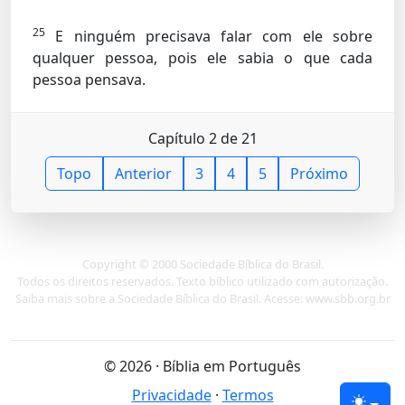
25
E ninguém precisava falar com ele sobre
qualquer pessoa, pois ele sabia o que cada
pessoa pensava.
Capítulo 2 de 21
Topo
Anterior
3
4
5
Próximo
Copyright © 2000 Sociedade Bíblica do Brasil.
Todos os direitos reservados. Texto bíblico utilizado com autorização.
Saiba mais sobre a Sociedade Bíblica do Brasil. Acesse: www.sbb.org.br
© 2026 · Bíblia em Português
Privacidade
·
Termos