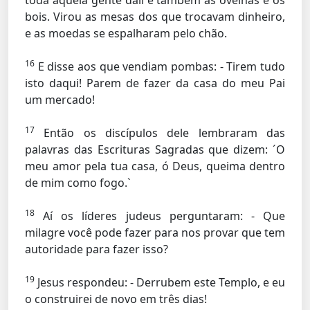
toda aquela gente dali e também as ovelhas e os
bois. Virou as mesas dos que trocavam dinheiro,
e as moedas se espalharam pelo chão.
16
E disse aos que vendiam pombas:
- Tirem tudo
isto daqui! Parem de fazer da casa do meu Pai
um mercado!
17
Então os discípulos dele lembraram das
palavras das Escrituras Sagradas que dizem: ´O
meu amor pela tua casa, ó Deus, queima dentro
de mim como fogo.`
18
Aí os líderes judeus perguntaram: - Que
milagre você pode fazer para nos provar que tem
autoridade para fazer isso?
19
Jesus respondeu:
- Derrubem este Templo, e eu
o construirei de novo em três dias!