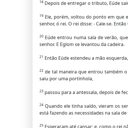
18
Depois de entregar o tributo, Eúde sa
19
Ele, porém, voltou do ponto em que es
senhor, ó rei. O rei disse: - Cale-se. En
20
Eúde entrou numa sala de verão, que o
senhor. E Eglom se levantou da cadeira.
21
Então Eúde estendeu a mão esquerda, p
22
de tal maneira que entrou também o c
saiu por uma portinhola,
23
passou para a antessala, depois de fech
24
Quando ele tinha saído, vieram os ser
está fazendo as necessidades na sala de 
25
Esperaram até cansar; e, como o rei nã