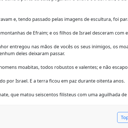
am e, tendo passado pelas imagens de escultura, foi para
ontanhas de Efraim; e os filhos de Israel desceram com el
enhor entregou nas mãos de vocês os seus inimigos, os mo
nenhum deles deixaram passar.
homens moabitas, todos robustos e valentes; e não escap
o por Israel. E a terra ficou em paz durante oitenta anos.
nate, que matou seiscentos filisteus com uma aguilhada de b
To