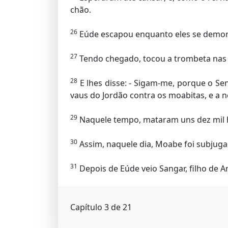
chão.
26
Eúde escapou enquanto eles se demorav
27
Tendo chegado, tocou a trombeta nas m
28
E lhes disse: - Sigam-me, porque o S
vaus do Jordão contra os moabitas, e a 
29
Naquele tempo, mataram uns dez mil 
30
Assim, naquele dia, Moabe foi subjugad
31
Depois de Eúde veio Sangar, filho de A
Capítulo 3 de 21