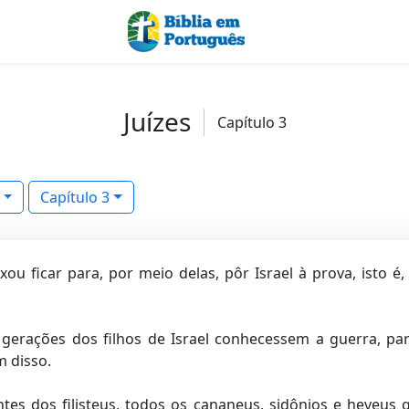
Juízes
Capítulo 3
Capítulo 3
u ficar para, por meio delas, pôr Israel à prova, isto é,
gerações dos filhos de Israel conhecessem a guerra, par
m disso.
tes dos filisteus, todos os cananeus, sidônios e heveus