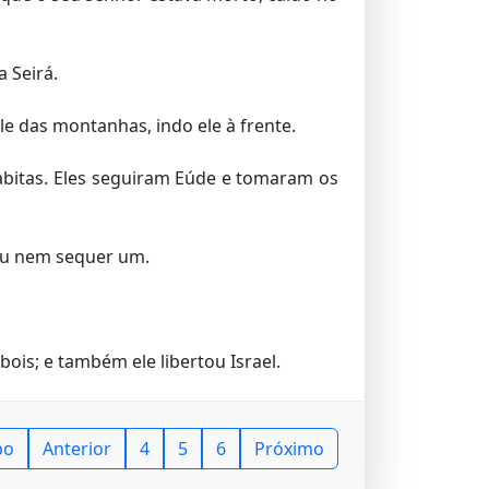
 Seirá.
e das montanhas, indo ele à frente.
abitas. Eles seguiram Eúde e tomaram os
ou nem sequer um.
ois; e também ele libertou Israel.
po
Anterior
4
5
6
Próximo