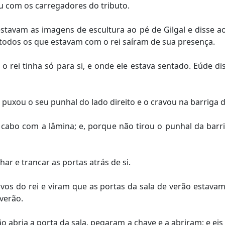
iu com os carregadores do tributo.
tavam as imagens de escultura ao pé de Gilgal e disse ao
tão todos os que estavam com o rei saíram de sua presença.
 rei tinha só para si, e onde ele estava sentado. Eúde d
uxou o seu punhal do lado direito e o cravou na barriga do
abo com a lâmina; e, porque não tirou o punhal da barri
ar e trancar as portas atrás de si.
vos do rei e viram que as portas da sala de verão estavam
verão.
o abria a porta da sala, pegaram a chave e a abriram; e ei