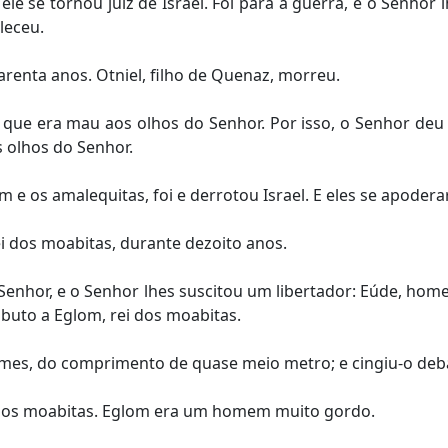
ele se tornou juiz de Israel. Foi para a guerra, e o Senhor
leceu.
renta anos. Otniel, filho de Quenaz, morreu.
o que era mau aos olhos do Senhor. Por isso, o Senhor deu
s olhos do Senhor.
e os amalequitas, foi e derrotou Israel. E eles se apoder
ei dos moabitas, durante dezoito anos.
Senhor, e o Senhor lhes suscitou um libertador: Eúde, home
ributo a Eglom, rei dos moabitas.
mes, do comprimento de quase meio metro; e cingiu-o debai
i dos moabitas. Eglom era um homem muito gordo.