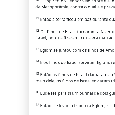
O Espírito do Senhor veio sobre ele, e 
da Mesopotâmia, contra o qual ele preva
11
Então a terra ficou em paz durante qua
12
Os filhos de Israel tornaram a fazer 
Israel, porque fizeram o que era mau ao
13
Eglom se juntou com os filhos de Amom 
14
E os filhos de Israel serviram Eglom, r
15
Então os filhos de Israel clamaram ao 
meio dele, os filhos de Israel enviaram t
16
Eúde fez para si um punhal de dois gu
17
Então ele levou o tributo a Eglom, re