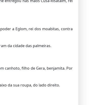
 lhe entregou nas mãos Cusã-Risataim, rei
 poder a Eglom, rei dos moabitas, contra
aram da cidade das palmeiras.
m canhoto, filho de Gera, benjamita. Por
xo da sua roupa, do lado direito.