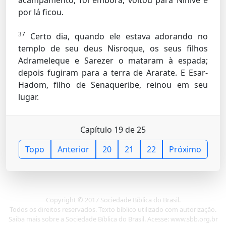
acampamento, foi embora, voltou para Nínive e
por lá ficou.
37
Certo dia, quando ele estava adorando no
templo de seu deus Nisroque, os seus filhos
Adrameleque e Sarezer o mataram à espada;
depois fugiram para a terra de Ararate. E Esar-
Hadom, filho de Senaqueribe, reinou em seu
lugar.
Capítulo 19 de 25
Topo
Anterior
20
21
22
Próximo
Copyright © 2017 Sociedade Bíblica do Brasil.
Todos os direitos reservados. Texto bíblico utilizado com autorização.
Saiba mais sobre a Sociedade Bíblica do Brasil. Acesse: www.sbb.org.br