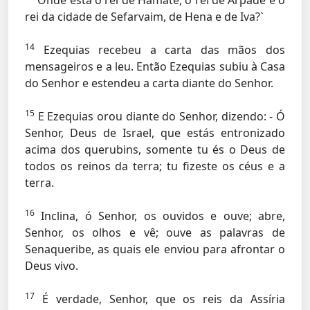
Onde está o rei de Hamate, o rei de Arpade e o
rei da cidade de Sefarvaim, de Hena e de Iva?`
14
Ezequias recebeu a carta das mãos dos
mensageiros e a leu. Então Ezequias subiu à Casa
do Senhor e estendeu a carta diante do Senhor.
15
E Ezequias orou diante do Senhor, dizendo: - Ó
Senhor, Deus de Israel, que estás entronizado
acima dos querubins, somente tu és o Deus de
todos os reinos da terra; tu fizeste os céus e a
terra.
16
Inclina, ó Senhor, os ouvidos e ouve; abre,
Senhor, os olhos e vê; ouve as palavras de
Senaqueribe, as quais ele enviou para afrontar o
Deus vivo.
17
É verdade, Senhor, que os reis da Assíria