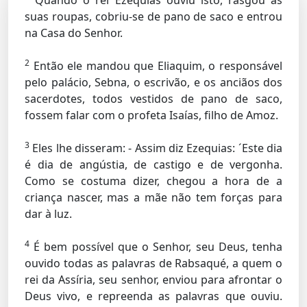
Quando o rei Ezequias ouviu isto, rasgou as
suas roupas, cobriu-se de pano de saco e entrou
na Casa do Senhor.
2
Então ele mandou que Eliaquim, o responsável
pelo palácio, Sebna, o escrivão, e os anciãos dos
sacerdotes, todos vestidos de pano de saco,
fossem falar com o profeta Isaías, filho de Amoz.
3
Eles lhe disseram: - Assim diz Ezequias: ´Este dia
é dia de angústia, de castigo e de vergonha.
Como se costuma dizer, chegou a hora de a
criança nascer, mas a mãe não tem forças para
dar à luz.
4
É bem possível que o Senhor, seu Deus, tenha
ouvido todas as palavras de Rabsaqué, a quem o
rei da Assíria, seu senhor, enviou para afrontar o
Deus vivo, e repreenda as palavras que ouviu.