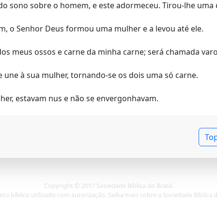
do sono sobre o homem, e este adormeceu. Tirou-lhe uma d
m, o Senhor Deus formou uma mulher e a levou até ele.
 dos meus ossos e carne da minha carne; será chamada varoa
e une à sua mulher, tornando-se os dois uma só carne.
her, estavam nus e não se envergonhavam.
To
Copyright © 2017 Sociedade Bíblica do Brasil.
xto bíblico utilizado com autorização. Saiba mais sobre a Sociedade Bíblica 