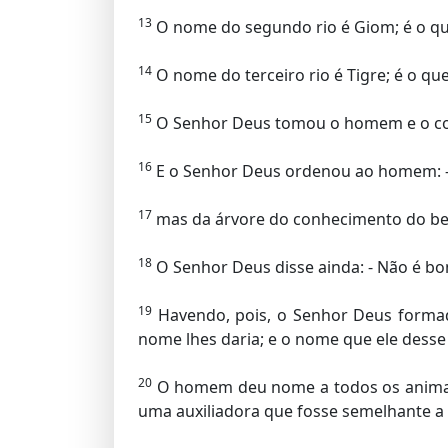
13
O nome do segundo rio é Giom; é o que
14
O nome do terceiro rio é Tigre; é o que 
15
O Senhor Deus tomou o homem e o colo
16
E o Senhor Deus ordenou ao homem: - 
17
mas da árvore do conhecimento do bem
18
O Senhor Deus disse ainda: - Não é bom
19
Havendo, pois, o Senhor Deus formad
nome lhes daria; e o nome que ele desse 
20
O homem deu nome a todos os animais
uma auxiliadora que fosse semelhante a 