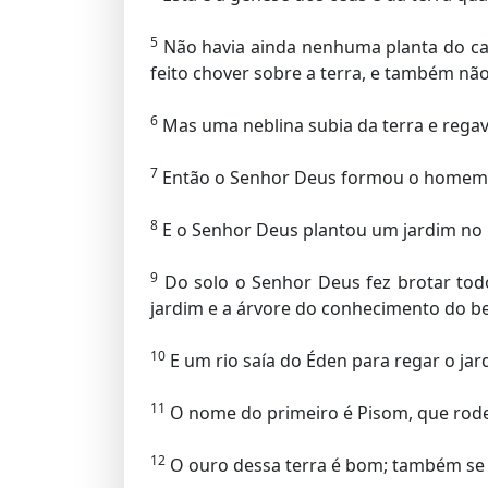
5
Não havia ainda nenhuma planta do ca
feito chover sobre a terra, e também não
6
Mas uma neblina subia da terra e regava
7
Então o Senhor Deus formou o homem do
8
E o Senhor Deus plantou um jardim no 
9
Do solo o Senhor Deus fez brotar todo
jardim e a árvore do conhecimento do b
10
E um rio saía do Éden para regar o jard
11
O nome do primeiro é Pisom, que rodei
12
O ouro dessa terra é bom; também se e