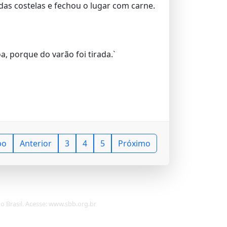
as costelas e fechou o lugar com carne.
, porque do varão foi tirada.`
po
Anterior
3
4
5
Próximo
do Brasil. Acesse: www.sbb.org.br