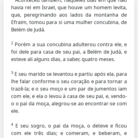
Aconteceu também, naqueles dias em que não
havia rei em Israel, que houve um homem levita,
que, peregrinando aos lados da montanha de
Efraim, tomou para si uma mulher concubina, de
Belém de Judá.
2
Porém a sua concubina adulterou contra ele, e
foi dele para casa de seu pai, a Belém de Judá, e
esteve ali alguns dias, a saber, quatro meses.
3
E seu marido se levantou e partiu após ela, para
lhe falar conforme o seu coração e para tornar a
trazê-la; e o seu moço e um par de jumentos iam
com ele, e ela o levou à casa de seu pai, e, vendo-
o o pai da moça, alegrou-se ao encontrar-se com
ele.
4
E seu sogro, o pai da moça, o deteve e ficou
com ele três dias; e comeram, e beberam, e