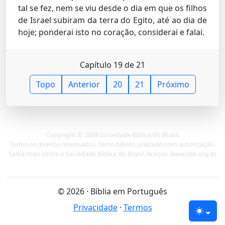
tal se fez, nem se viu desde o dia em que os filhos
de Israel subiram da terra do Egito, até ao dia de
hoje; ponderai isto no coração, considerai e falai.
Capítulo 19 de 21
Topo
Anterior
20
21
Próximo
Copyright © 2009 Sociedade Bíblica do Brasil.
Todos os direitos reservados. Texto bíblico utilizado com autorização.
Saiba mais sobre a Sociedade Bíblica do Brasil. Acesse: www.sbb.org.br
© 2026 · Bíblia em Português
Privacidade
·
Termos
Tema