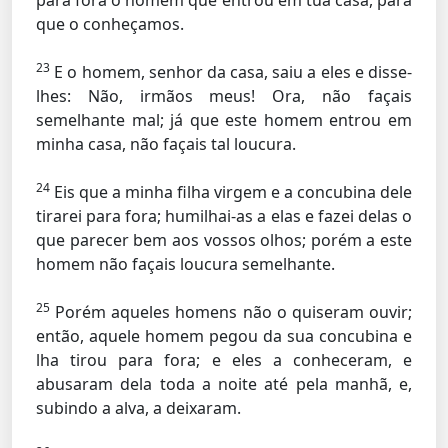
para fora o homem que entrou em tua casa, para
que o conheçamos.
23
E o homem, senhor da casa, saiu a eles e disse-
lhes: Não, irmãos meus! Ora, não façais
semelhante mal; já que este homem entrou em
minha casa, não façais tal loucura.
24
Eis que a minha filha virgem e a concubina dele
tirarei para fora; humilhai-as a elas e fazei delas o
que parecer bem aos vossos olhos; porém a este
homem não façais loucura semelhante.
25
Porém aqueles homens não o quiseram ouvir;
então, aquele homem pegou da sua concubina e
lha tirou para fora; e eles a conheceram, e
abusaram dela toda a noite até pela manhã, e,
subindo a alva, a deixaram.