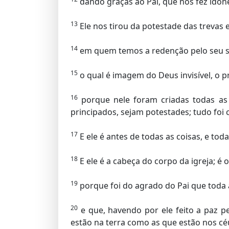
dando graças ao Pai, que nos fez idône
13
Ele nos tirou da potestade das trevas 
14
em quem temos a redenção pelo seu sa
15
o qual é imagem do Deus invisível, o p
16
porque nele foram criadas todas as c
principados, sejam potestades; tudo foi c
17
E ele é antes de todas as coisas, e tod
18
E ele é a cabeça do corpo da igreja; é
19
porque foi do agrado do Pai que toda 
20
e que, havendo por ele feito a paz p
estão na terra como as que estão nos cé