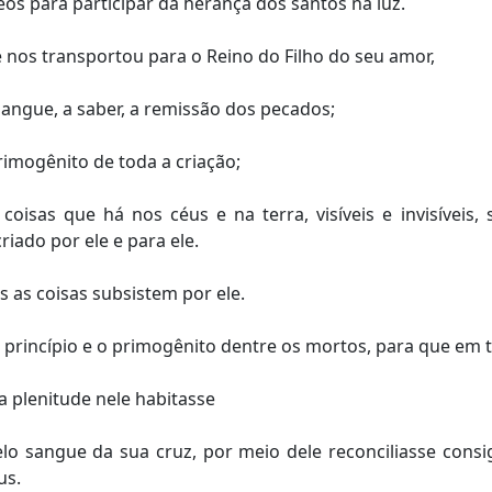
os para participar da herança dos santos na luz.
e nos transportou para o Reino do Filho do seu amor,
ngue, a saber, a remissão dos pecados;
rimogênito de toda a criação;
oisas que há nos céus e na terra, visíveis e invisíveis
riado por ele e para ele.
as as coisas subsistem por ele.
 o princípio e o primogênito dentre os mortos, para que em
a plenitude nele habitasse
elo sangue da sua cruz, por meio dele reconciliasse cons
us.