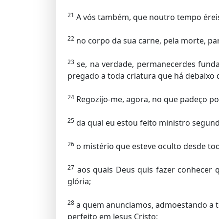
21
A vós também, que noutro tempo éreis 
22
no corpo da sua carne, pela morte, para
23
se, na verdade, permanecerdes funda
pregado a toda criatura que há debaixo do
24
Regozijo-me, agora, no que padeço por 
25
da qual eu estou feito ministro segun
26
o mistério que esteve oculto desde tod
27
aos quais Deus quis fazer conhecer qu
glória;
28
a quem anunciamos, admoestando a t
perfeito em Jesus Cristo;