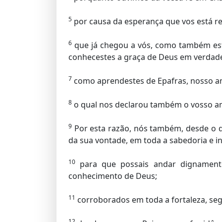
5
por causa da esperança que vos está res
6
que já chegou a vós, como também está
conhecestes a graça de Deus em verdad
7
como aprendestes de Epafras, nosso ama
8
o qual nos declarou também o vosso am
9
Por esta razão, nós também, desde o d
da sua vontade, em toda a sabedoria e int
10
para que possais andar dignamente
conhecimento de Deus;
11
corroborados em toda a fortaleza, seg
12