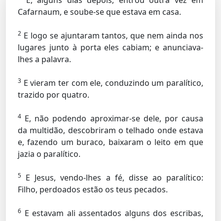
E, alguns dias depois, entrou outra vez em
Cafarnaum, e soube-se que estava em casa.
2
E logo se ajuntaram tantos, que nem ainda nos
lugares junto à porta eles cabiam; e anunciava-
lhes a palavra.
3
E vieram ter com ele, conduzindo um paralítico,
trazido por quatro.
4
E, não podendo aproximar-se dele, por causa
da multidão, descobriram o telhado onde estava
e, fazendo um buraco, baixaram o leito em que
jazia o paralítico.
5
E Jesus, vendo-lhes a fé, disse ao paralítico:
Filho, perdoados estão os teus pecados.
6
E estavam ali assentados alguns dos escribas,