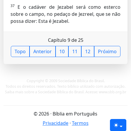
37
E o cadáver de Jezabel será como esterco
sobre o campo, no pedaço de Jezreel, que se não
possa dizer: Esta é Jezabel.
Capítulo 9 de 25
Topo
Anterior
10
11
12
Próximo
Copyright © 2009 Sociedade Bíblica do Brasil.
Todos os direitos reservados. Texto bíblico utilizado com autorização.
Saiba mais sobre a Sociedade Bíblica do Brasil. Acesse: www.sbb.org.br
© 2026 · Bíblia em Português
Privacidade
·
Termos
Tema