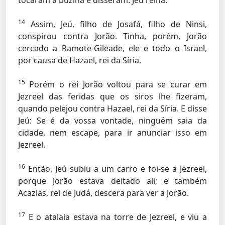
tocaram a buzina e disseram: Jeú reina.
14
Assim, Jeú, filho de Josafá, filho de Ninsi,
conspirou contra Jorão. Tinha, porém, Jorão
cercado a Ramote-Gileade, ele e todo o Israel,
por causa de Hazael, rei da Síria.
15
Porém o rei Jorão voltou para se curar em
Jezreel das feridas que os siros lhe fizeram,
quando pelejou contra Hazael, rei da Síria. E disse
Jeú: Se é da vossa vontade, ninguém saia da
cidade, nem escape, para ir anunciar isso em
Jezreel.
16
Então, Jeú subiu a um carro e foi-se a Jezreel,
porque Jorão estava deitado ali; e também
Acazias, rei de Judá, descera para ver a Jorão.
17
E o atalaia estava na torre de Jezreel, e viu a