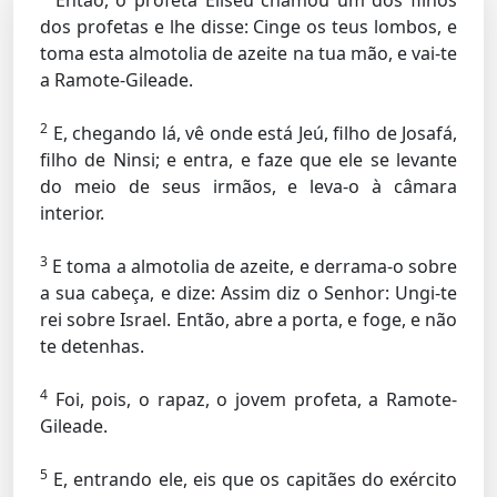
Então, o profeta Eliseu chamou um dos filhos
dos profetas e lhe disse: Cinge os teus lombos, e
toma esta almotolia de azeite na tua mão, e vai-te
a Ramote-Gileade.
2
E, chegando lá, vê onde está Jeú, filho de Josafá,
filho de Ninsi; e entra, e faze que ele se levante
do meio de seus irmãos, e leva-o à câmara
interior.
3
E toma a almotolia de azeite, e derrama-o sobre
a sua cabeça, e dize: Assim diz o Senhor: Ungi-te
rei sobre Israel. Então, abre a porta, e foge, e não
te detenhas.
4
Foi, pois, o rapaz, o jovem profeta, a Ramote-
Gileade.
5
E, entrando ele, eis que os capitães do exército