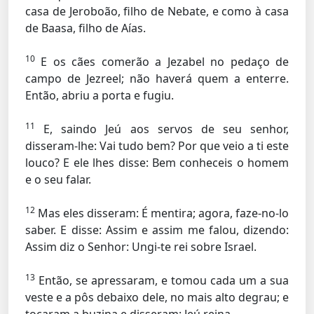
casa de Jeroboão, filho de Nebate, e como à casa
de Baasa, filho de Aías.
10
E os cães comerão a Jezabel no pedaço de
campo de Jezreel; não haverá quem a enterre.
Então, abriu a porta e fugiu.
11
E, saindo Jeú aos servos de seu senhor,
disseram-lhe: Vai tudo bem? Por que veio a ti este
louco? E ele lhes disse: Bem conheceis o homem
e o seu falar.
12
Mas eles disseram: É mentira; agora, faze-no-lo
saber. E disse: Assim e assim me falou, dizendo:
Assim diz o Senhor: Ungi-te rei sobre Israel.
13
Então, se apressaram, e tomou cada um a sua
veste e a pôs debaixo dele, no mais alto degrau; e