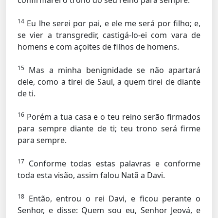
confirmarei o trono do seu reino para sempre.
14
Eu lhe serei por pai, e ele me será por filho; e,
se vier a transgredir, castigá-lo-ei com vara de
homens e com açoites de filhos de homens.
15
Mas a minha benignidade se não apartará
dele, como a tirei de Saul, a quem tirei de diante
de ti.
16
Porém a tua casa e o teu reino serão firmados
para sempre diante de ti; teu trono será firme
para sempre.
17
Conforme todas estas palavras e conforme
toda esta visão, assim falou Natã a Davi.
18
Então, entrou o rei Davi, e ficou perante o
Senhor, e disse: Quem sou eu, Senhor Jeová, e