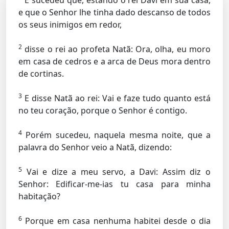
E sucedeu que, estando o rei Davi em sua casa,
e que o Senhor lhe tinha dado descanso de todos
os seus inimigos em redor,
2
disse o rei ao profeta Natã: Ora, olha, eu moro
em casa de cedros e a arca de Deus mora dentro
de cortinas.
3
E disse Natã ao rei: Vai e faze tudo quanto está
no teu coração, porque o Senhor é contigo.
4
Porém sucedeu, naquela mesma noite, que a
palavra do Senhor veio a Natã, dizendo:
5
Vai e dize a meu servo, a Davi: Assim diz o
Senhor: Edificar-me-ias tu casa para minha
habitação?
6
Porque em casa nenhuma habitei desde o dia