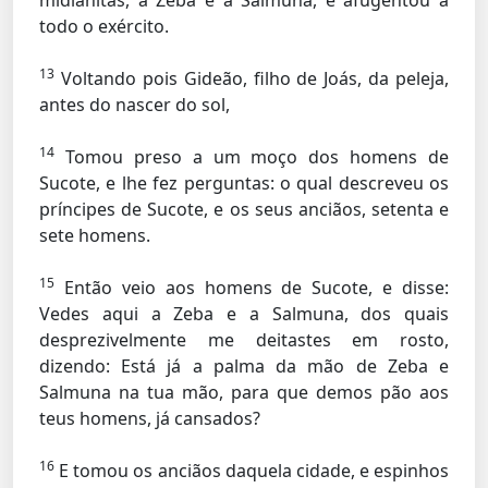
midianitas, a Zeba e a Salmuna, e afugentou a
todo o exército.
13
Voltando pois Gideão, filho de Joás, da peleja,
antes do nascer do sol,
14
Tomou preso a um moço dos homens de
Sucote, e lhe fez perguntas: o qual descreveu os
príncipes de Sucote, e os seus anciãos, setenta e
sete homens.
15
Então veio aos homens de Sucote, e disse:
Vedes aqui a Zeba e a Salmuna, dos quais
desprezivelmente me deitastes em rosto,
dizendo: Está já a palma da mão de Zeba e
Salmuna na tua mão, para que demos pão aos
teus homens, já cansados?
16
E tomou os anciãos daquela cidade, e espinhos