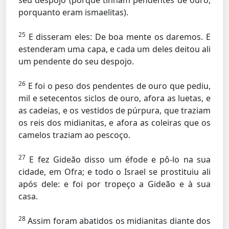
seu despojo (porque tinham pendentes de ouro,
porquanto eram ismaelitas).
25
E disseram eles: De boa mente os daremos. E
estenderam uma capa, e cada um deles deitou ali
um pendente do seu despojo.
26
E foi o peso dos pendentes de ouro que pediu,
mil e setecentos siclos de ouro, afora as luetas, e
as cadeias, e os vestidos de púrpura, que traziam
os reis dos midianitas, e afora as coleiras que os
camelos traziam ao pescoço.
27
E fez Gideão disso um éfode e pô-lo na sua
cidade, em Ofra; e todo o Israel se prostituiu ali
após dele: e foi por tropeço a Gideão e à sua
casa.
28
Assim foram abatidos os midianitas diante dos