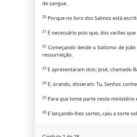
de sangue.
20
Porque no livro dos Salmos está escrit
21
É necessário pois que, dos varões que
22
Começando desde o batismo de João a
ressurreição.
23
E apresentaram dois: José, chamado Ba
24
E, orando, disseram: Tu, Senhor, conhe
25
Para que tome parte neste ministério e
26
E lançando-lhes sortes, caiu a sorte 
Capítulo 1 de 28