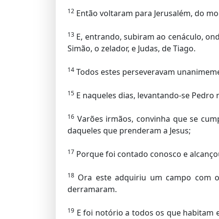
12
Então voltaram para Jerusalém, do mon
13
E, entrando, subiram ao cenáculo, onde
Simão, o zelador, e Judas, de Tiago.
14
Todos estes perseveravam unanimement
15
E naqueles dias, levantando-se Pedro n
16
Varões irmãos, convinha que se cumpri
daqueles que prenderam a Jesus;
17
Porque foi contado conosco e alcançou
18
Ora este adquiriu um campo com o ga
derramaram.
19
E foi notório a todos os que habitam