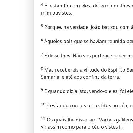
4
E, estando com eles, determinou-lhes 
mim ouvistes.
5
Porque, na verdade, João batizou com á
6
Aqueles pois que se haviam reunido per
7
E disse-lhes: Não vos pertence saber os
8
Mas recebereis a virtude do Espírito Sa
Samaria, e até aos confins da terra.
9
E quando dizia isto, vendo-o eles, foi 
10
E estando com os olhos fitos no céu, e
11
Os quais lhe disseram: Varões galileus
vir assim como para o céu o vistes ir.