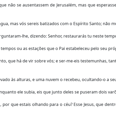
que não se ausentassem de Jerusalém, mas que esperassem
gua, mas vós sereis batizados com o Espírito Santo; não mu
guntaram-lhe, dizendo: Senhor, restaurarás tu neste tempo 
 tempos ou as estações que o Pai estabeleceu pelo seu pró
nto, que há de vir sobre vós; e ser-me-eis testemunhas, t
elevado às alturas, e uma nuvem o recebeu, ocultando-o a se
nquanto ele subia, eis que junto deles se puseram dois var
, por que estais olhando para o céu? Esse Jesus, que dentr