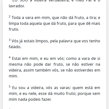
EU SOU a videira verdadeira, e meu Pai é o
lavrador.
2
Toda a vara em mim, que não dá fruto, a tira; e
limpa toda aquela que dá fruto, para que dê mais
fruto.
3
Vós já estais limpos, pela palavra que vos tenho
falado.
4
Estai em mim, e eu em vós: como a vara de si
mesma não pode dar fruto, se não estiver na
videira, assim também vós, se não estiverdes em
mim.
5
Eu sou a videira, vós as varas: quem está em
mim, e eu nele, esse dá muito fruto; porque sem
mim nada podeis fazer.