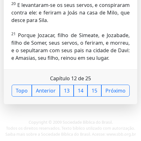
20
E levantaram-se os seus servos, e conspiraram
contra ele: e feriram a Joás na casa de Milo, que
desce para Sila.
21
Porque Jozacar, filho de Simeate, e Jozabade,
filho de Somer, seus servos, o feriram, e morreu,
e o sepultaram com seus pais na cidade de Davi:
e Amasias, seu filho, reinou em seu lugar.
Capítulo 12 de 25
Topo
Anterior
13
14
15
Próximo
Copyright © 2009 Sociedade Bíblica do Brasil.
Todos os direitos reservados. Texto bíblico utilizado com autorização.
Saiba mais sobre a Sociedade Bíblica do Brasil. Acesse: www.sbb.org.br