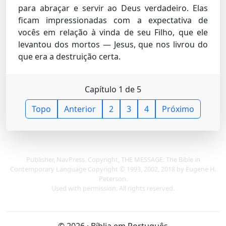
para abraçar e servir ao Deus verdadeiro. Elas
ficam impressionadas com a expectativa de
vocês em relação à vinda de seu Filho, que ele
levantou dos mortos — Jesus, que nos livrou do
que era a destruição certa.
Capítulo 1 de 5
Topo
Anterior
2
3
4
Próximo
Publisher, NavPress. Copyright, THE MESSAGE: The Bible in
Contemporary Language Copyright © 1993, 2002, 2018 by Eugene H.
Peterson.
Used with permission. All rights reserved.