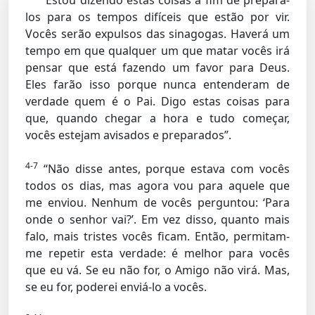
“Estou dizendo estas coisas a fim de prepará-
los para os tempos difíceis que estão por vir.
Vocês serão expulsos das sinagogas. Haverá um
tempo em que qualquer um que matar vocês irá
pensar que está fazendo um favor para Deus.
Eles farão isso porque nunca entenderam de
verdade quem é o Pai. Digo estas coisas para
que, quando chegar a hora e tudo começar,
vocês estejam avisados e preparados”.
4-7
“Não disse antes, porque estava com vocês
todos os dias, mas agora vou para aquele que
me enviou. Nenhum de vocês perguntou: ‘Para
onde o senhor vai?’. Em vez disso, quanto mais
falo, mais tristes vocês ficam. Então, permitam-
me repetir esta verdade: é melhor para vocês
que eu vá. Se eu não for, o Amigo não virá. Mas,
se eu for, poderei enviá-lo a vocês.