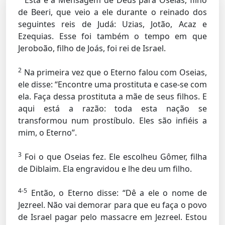
Esta é a Mensagem de Deus para Oseias, filho
de Beeri, que veio a ele durante o reinado dos
seguintes reis de Judá: Uzias, Jotão, Acaz e
Ezequias. Esse foi também o tempo em que
Jeroboão, filho de Joás, foi rei de Israel.
2
Na primeira vez que o Eterno falou com Oseias,
ele disse: “Encontre uma prostituta e case-se com
ela. Faça dessa prostituta a mãe de seus filhos. E
aqui está a razão: toda esta nação se
transformou num prostíbulo. Eles são infiéis a
mim, o Eterno”.
3
Foi o que Oseias fez. Ele escolheu Gômer, filha
de Diblaim. Ela engravidou e lhe deu um filho.
4-5
Então, o Eterno disse: “Dê a ele o nome de
Jezreel. Não vai demorar para que eu faça o povo
de Israel pagar pelo massacre em Jezreel. Estou