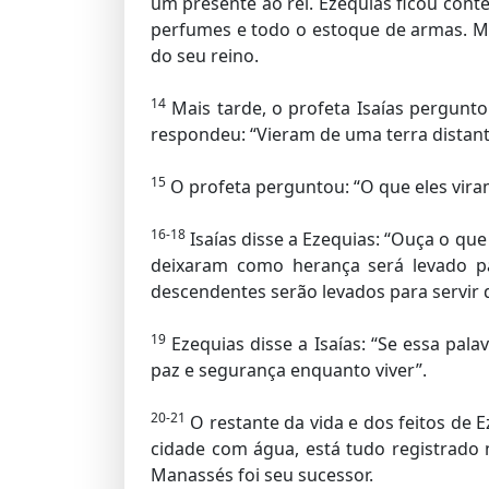
um presente ao rei. Ezequias ficou conte
perfumes e todo o estoque de armas. Mo
do seu reino.
14
Mais tarde, o profeta Isaías pergun
respondeu: “Vieram de uma terra distante
15
O profeta perguntou: “O que eles vira
16-18
Isaías disse a Ezequias: “Ouça o qu
deixaram como herança será levado pa
descendentes serão levados para servir d
19
Ezequias disse a Isaías: “Se essa pala
paz e segurança enquanto viver”.
20-21
O restante da vida e dos feitos de 
cidade com água, está tudo registrado 
Manassés foi seu sucessor.