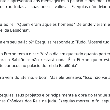
nte e apresentou aos mensageiros o palácio e lhes mostrou
strou todas as suas posses valiosas. Ezequias não deixou 
tou ao rei: “Quem eram aqueles homens? De onde vieram e
, da Babilônia”.
m em seu palácio?” Ezequias respondeu: “Tudo. Mostrei tud
e o Eterno tem a dizer: ‘Virá o dia em que tudo quanto per
ra a Babilônia: não restará nada. É o Eterno quem está
e eunucos no palácio do rei da Babilônia”.
vra vem do Eterno, é boa”. Mas ele pensava: “Isso não vai 
Ezequias, seus projetos e principalmente a obra do tanque
nas Crônicas dos Reis de Judá. Ezequias morreu e foi sep