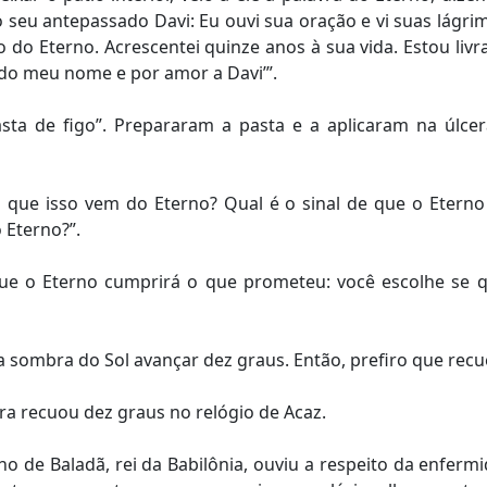
seu antepassado Davi: Eu ouvi sua oração e vi suas lágrim
 do Eterno. Acrescentei quinze anos à sua vida. Estou livr
do meu nome e por amor a Davi’”.
sta de figo”. Prepararam a pasta e a aplicaram na úlce
 que isso vem do Eterno? Qual é o sinal de que o Eterno 
 Eterno?”.
 que o Eterno cumprirá o que prometeu: você escolhe se
 a sombra do Sol avançar dez graus. Então, prefiro que recu
ra recuou dez graus no relógio de Acaz.
ho de Baladã, rei da Babilônia, ouviu a respeito da enfer