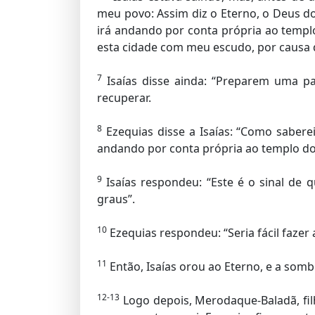
meu povo: Assim diz o Eterno, o Deus do 
irá andando por conta própria ao templo
esta cidade com meu escudo, por causa 
7
Isaías disse ainda: “Preparem uma pa
recuperar.
8
Ezequias disse a Isaías: “Como saberei
andando por conta própria ao templo do
9
Isaías respondeu: “Este é o sinal de
graus”.
10
Ezequias respondeu: “Seria fácil fazer
11
Então, Isaías orou ao Eterno, e a somb
12-13
Logo depois, Merodaque-Baladã, fil