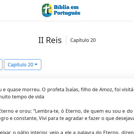
II Reis
Capítulo 20
Capítulo 20
quase morreu. O profeta Isaías, filho de Amoz, foi visitá-l
muito tempo de vida
 Eterno e orou: “Lembra-te, ó Eterno, de quem eu sou e do
egro e constante, Vivi para te agradar e fazer o que desej
ixar o pátio interior, veio a ele a palavra do Eterno, dize