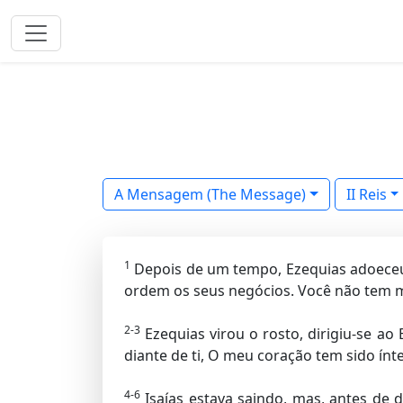
A Mensagem (The Message)
II Reis
1
Depois de um tempo, Ezequias adoeceu e 
ordem os seus negócios. Você não tem 
2-3
Ezequias virou o rosto, dirigiu-se ao
diante de ti, O meu coração tem sido ínt
4-6
Isaías estava saindo, mas, antes de de