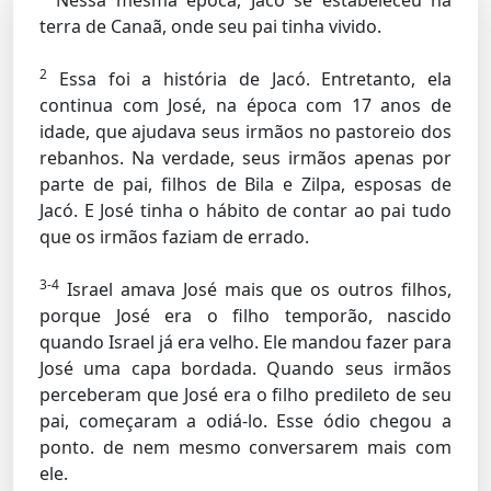
Nessa mesma época, Jacó se estabeleceu na
terra de Canaã, onde seu pai tinha vivido.
2
Essa foi a história de Jacó. Entretanto, ela
continua com José, na época com 17 anos de
idade, que ajudava seus irmãos no pastoreio dos
rebanhos. Na verdade, seus irmãos apenas por
parte de pai, filhos de Bila e Zilpa, esposas de
Jacó. E José tinha o hábito de contar ao pai tudo
que os irmãos faziam de errado.
3-4
Israel amava José mais que os outros filhos,
porque José era o filho temporão, nascido
quando Israel já era velho. Ele mandou fazer para
José uma capa bordada. Quando seus irmãos
perceberam que José era o filho predileto de seu
pai, começaram a odiá-lo. Esse ódio chegou a
ponto. de nem mesmo conversarem mais com
ele.