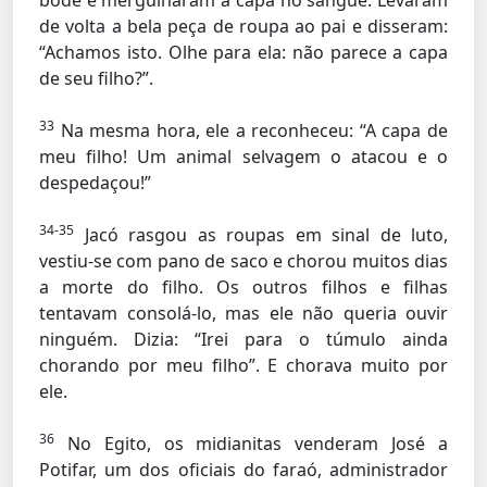
bode e mergulharam a capa no sangue. Levaram
de volta a bela peça de roupa ao pai e disseram:
“Achamos isto. Olhe para ela: não parece a capa
de seu filho?”.
33
Na mesma hora, ele a reconheceu: “A capa de
meu filho! Um animal selvagem o atacou e o
despedaçou!”
34-35
Jacó rasgou as roupas em sinal de luto,
vestiu-se com pano de saco e chorou muitos dias
a morte do filho. Os outros filhos e filhas
tentavam consolá-lo, mas ele não queria ouvir
ninguém. Dizia: “Irei para o túmulo ainda
chorando por meu filho”. E chorava muito por
ele.
36
No Egito, os midianitas venderam José a
Potifar, um dos oficiais do faraó, administrador