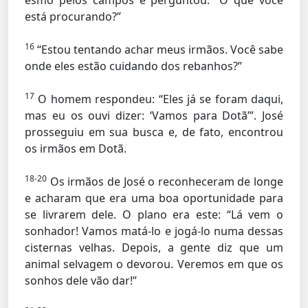
esmo pelos campos e perguntou: “O que você
está procurando?”
16
“Estou tentando achar meus irmãos. Você sabe
onde eles estão cuidando dos rebanhos?”
17
O homem respondeu: “Eles já se foram daqui,
mas eu os ouvi dizer: ‘Vamos para Dotã’”. José
prosseguiu em sua busca e, de fato, encontrou
os irmãos em Dotã.
18-20
Os irmãos de José o reconheceram de longe
e acharam que era uma boa oportunidade para
se livrarem dele. O plano era este: “Lá vem o
sonhador! Vamos matá-lo e jogá-lo numa dessas
cisternas velhas. Depois, a gente diz que um
animal selvagem o devorou. Veremos em que os
sonhos dele vão dar!”