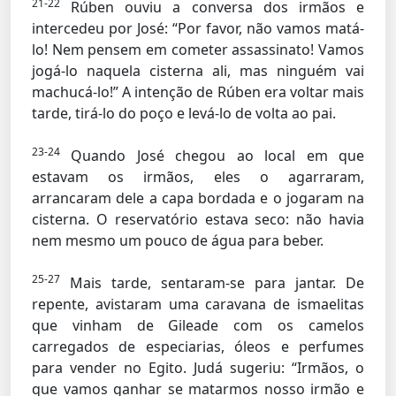
21-22
Rúben ouviu a conversa dos irmãos e
intercedeu por José: “Por favor, não vamos matá-
lo! Nem pensem em cometer assassinato! Vamos
jogá-lo naquela cisterna ali, mas ninguém vai
machucá-lo!” A intenção de Rúben era voltar mais
tarde, tirá-lo do poço e levá-lo de volta ao pai.
23-24
Quando José chegou ao local em que
estavam os irmãos, eles o agarraram,
arrancaram dele a capa bordada e o jogaram na
cisterna. O reservatório estava seco: não havia
nem mesmo um pouco de água para beber.
25-27
Mais tarde, sentaram-se para jantar. De
repente, avistaram uma caravana de ismaelitas
que vinham de Gileade com os camelos
carregados de especiarias, óleos e perfumes
para vender no Egito. Judá sugeriu: “Irmãos, o
que vamos ganhar se matarmos nosso irmão e