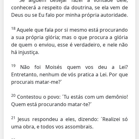
Se alguém desejar fazer a vontade dele,
conhecerá a respeito da doutrina, se ela vem de
Deus ou se Eu falo por minha própria autoridade.
18
Aquele que fala por si mesmo está procurando
a sua própria glória; mas o que procura a glória
de quem o enviou, esse é verdadeiro, e nele não
há injustiça.
19
Não foi Moisés quem vos deu a Lei?
Entretanto, nenhum de vós pratica a Lei. Por que
procurais matar-me?`
20
Contestou o povo: ´Tu estás com um demônio!
Quem está procurando matar-te?`
21
Jesus respondeu a eles, dizendo: ´Realizei só
uma obra, e todos vos assombrais.