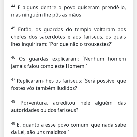
44
E alguns dentre o povo quiseram prendê-lo,
mas ninguém lhe pôs as mãos.
45
Então, os guardas do templo voltaram aos
chefes dos sacerdotes e aos fariseus, os quais
lhes inquiriram: ´Por que não o trouxestes?`
46
Os guardas explicaram: ´Nenhum homem
jamais falou como este Homem!`
47
Replicaram-lhes os fariseus: ´Será possível que
fostes vós também iludidos?
48
Porventura, acreditou nele alguém das
autoridades ou dos fariseus?
49
E, quanto a esse povo comum, que nada sabe
da Lei, são uns malditos!`