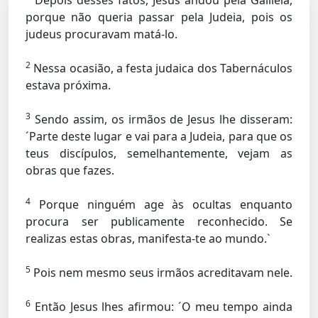
Depois desses fatos, Jesus andou pela Galileia,
porque não queria passar pela Judeia, pois os
judeus procuravam matá-lo.
2
Nessa ocasião, a festa judaica dos Tabernáculos
estava próxima.
3
Sendo assim, os irmãos de Jesus lhe disseram:
´Parte deste lugar e vai para a Judeia, para que os
teus discípulos, semelhantemente, vejam as
obras que fazes.
4
Porque ninguém age às ocultas enquanto
procura ser publicamente reconhecido. Se
realizas estas obras, manifesta-te ao mundo.`
5
Pois nem mesmo seus irmãos acreditavam nele.
6
Então Jesus lhes afirmou: ´O meu tempo ainda