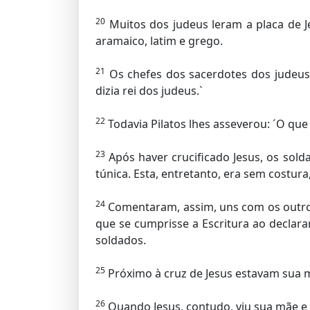
20
Muitos dos judeus leram a placa de Je
aramaico, latim e grego.
21
Os chefes dos sacerdotes dos judeus 
dizia rei dos judeus.`
22
Todavia Pilatos lhes asseverou: ´O que e
23
Após haver crucificado Jesus, os sol
túnica. Esta, entretanto, era sem costura
24
Comentaram, assim, uns com os outros:
que se cumprisse a Escritura ao declarar
soldados.
25
Próximo à cruz de Jesus estavam sua m
26
Quando Jesus, contudo, viu sua mãe e ju