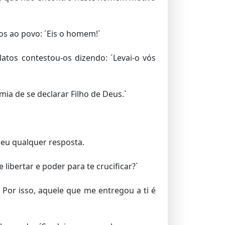
tos ao povo: ´Eis o homem!`
latos contestou-os dizendo: ´Levai-o vós
ia de se declarar Filho de Deus.`
 deu qualquer resposta.
libertar e poder para te crucificar?`
 Por isso, aquele que me entregou a ti é