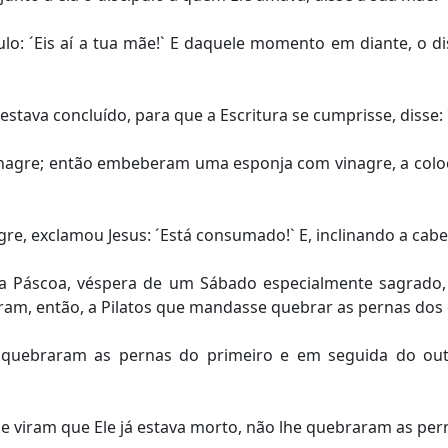
ulo: ´Eis aí a tua mãe!` E daquele momento em diante, o 
estava concluído, para que a Escritura se cumprisse, disse:
inagre; então embeberam uma esponja com vinagre, a colo
e, exclamou Jesus: ´Está consumado!` E, inclinando a cabeç
a Páscoa, véspera de um Sábado especialmente sagrado,
am, então, a Pilatos que mandasse quebrar as pernas dos c
 quebraram as pernas do primeiro e em seguida do ou
 viram que Ele já estava morto, não lhe quebraram as per