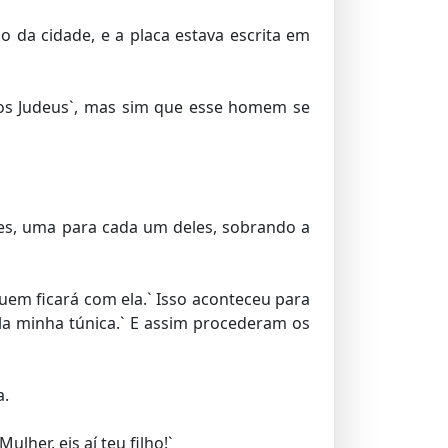
o da cidade, e a placa estava escrita em
dos Judeus`, mas sim que esse homem se
tes, uma para cada um deles, sobrando a
uem ficará com ela.` Isso aconteceu para
pela minha túnica.` E assim procederam os
a.
lher, eis aí teu filho!`