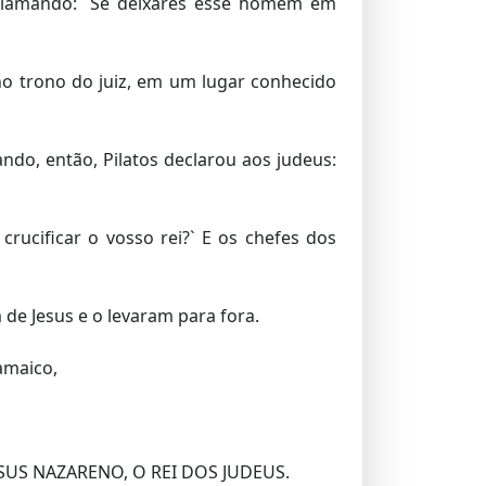
clamando: ´Se deixares esse homem em
 no trono do juiz, em um lugar conhecido
ndo, então, Pilatos declarou aos judeus:
crucificar o vosso rei?` E os chefes dos
 de Jesus e o levaram para fora.
amaico,
 JESUS NAZARENO, O REI DOS JUDEUS.