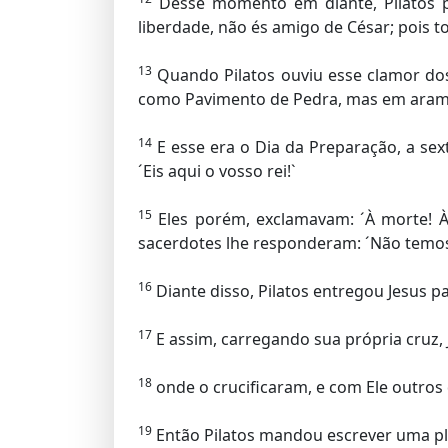
Desse momento em diante, Pilatos p
liberdade, não és amigo de César; pois to
13
Quando Pilatos ouviu esse clamor dos 
como Pavimento de Pedra, mas em aram
14
E esse era o Dia da Preparação, a sex
´Eis aqui o vosso rei!`
15
Eles porém, exclamavam: ´À morte! À m
sacerdotes lhe responderam: ´Não temos 
16
Diante disso, Pilatos entregou Jesus p
17
E assim, carregando sua própria cruz,
18
onde o crucificaram, e com Ele outros 
19
Então Pilatos mandou escrever uma pla