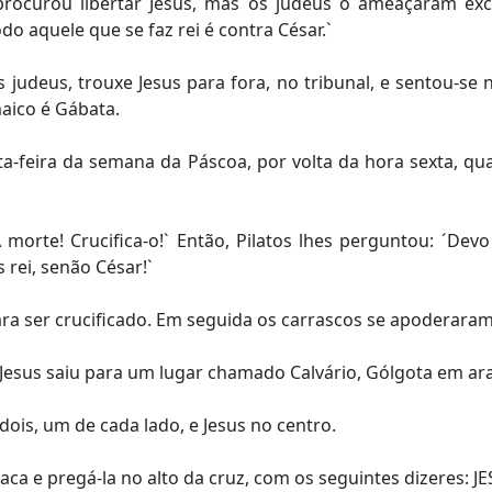
rocurou libertar Jesus, mas os judeus o ameaçaram ex
do aquele que se faz rei é contra César.`
judeus, trouxe Jesus para fora, no tribunal, e sentou-se
aico é Gábata.
ta-feira da semana da Páscoa, por volta da hora sexta, qua
orte! Crucifica-o!` Então, Pilatos lhes perguntou: ´Devo 
rei, senão César!`
ara ser crucificado. Em seguida os carrascos se apoderaram
 Jesus saiu para um lugar chamado Calvário, Gólgota em ar
dois, um de cada lado, e Jesus no centro.
ca e pregá-la no alto da cruz, com os seguintes dizeres: