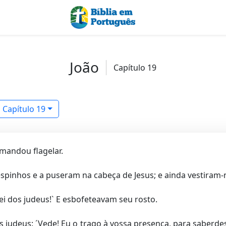
João
Capítulo 19
Capítulo 19
 mandou flagelar.
pinhos e a puseram na cabeça de Jesus; e ainda vestiram
ei dos judeus!` E esbofeteavam seu rosto.
os judeus: ´Vede! Eu o trago à vossa presença, para sabe