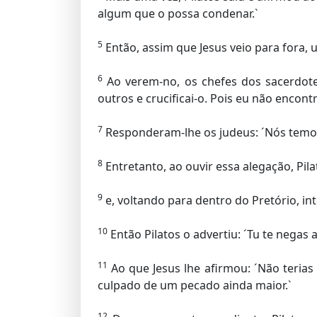
algum que o possa condenar.`
5
Então, assim que Jesus veio para fora, 
6
Ao verem-no, os chefes dos sacerdotes 
outros e crucificai-o. Pois eu não encont
7
Responderam-lhe os judeus: ´Nós temos u
8
Entretanto, ao ouvir essa alegação, Pil
9
e, voltando para dentro do Pretório, in
10
Então Pilatos o advertiu: ´Tu te negas
11
Ao que Jesus lhe afirmou: ´Não terias
culpado de um pecado ainda maior.`
12