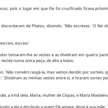
sus, pois o lugar em que Ele foi crucificado ficava próxim
discordaram de Pilatos, dizendo: ´Não escrevas: ´O Rei 
screvi, escrevi.`
dados tomaram-lhe as vestes e as dividiram em quatro par
, tecida numa única peça, de alto a baixo.
 ´Não convém rasgá-la, mas vamos decidir, por sorteio, q
: ´Dividiram as minhas vestes entre si, e tiraram sortes 
ãe, a irmã dela, Maria, mulher de Clopas, e Maria Madalen
nto a ela o discípulo a quem Ele amava, disse à sua mãe: ´Mu