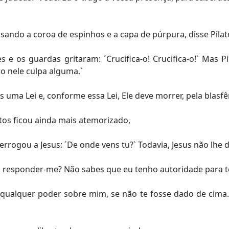
usando a coroa de espinhos e a capa de púrpura, disse Pila
e os guardas gritaram: ´Crucifica-o! Crucifica-o!` Mas Pi
ro nele culpa alguma.`
ma Lei e, conforme essa Lei, Ele deve morrer, pela blasfêm
atos ficou ainda mais atemorizado,
terrogou a Jesus: ´De onde vens tu?` Todavia, Jesus não lhe
 a responder-me? Não sabes que eu tenho autoridade para te 
 qualquer poder sobre mim, se não te fosse dado de cima.