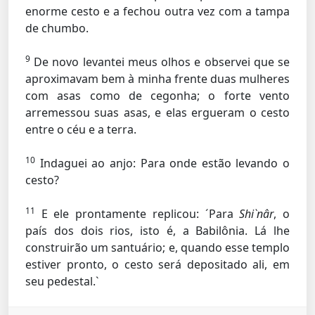
enorme cesto e a fechou outra vez com a tampa
de chumbo.
9
De novo levantei meus olhos e observei que se
aproximavam bem à minha frente duas mulheres
com asas como de cegonha; o forte vento
arremessou suas asas, e elas ergueram o cesto
entre o céu e a terra.
10
Indaguei ao anjo: Para onde estão levando o
cesto?
11
E ele prontamente replicou: ´Para
Shi`nâr
, o
país dos dois rios, isto é, a Babilônia. Lá lhe
construirão um santuário; e, quando esse templo
estiver pronto, o cesto será depositado ali, em
seu pedestal.`