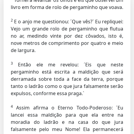
Tornei a levantar os olhos e eis que observei um
livro em forma de rolo de pergaminho que voava.
2
E o anjo me questionou: ´Que vês?` Eu repliquei:
Vejo um grande rolo de pergaminho que flutua
no ar, medindo vinte por dez côvados, isto é,
nove metros de comprimento por quatro e meio
de largura.
3
Então ele me revelou: ´Eis que neste
pergaminho está escrita a maldição que será
derramada sobre toda a face da terra, porque
tanto o ladrão como o que jura falsamente serão
expulsos, conforme essa praga.`
4
Assim afirma o Eterno Todo-Poderoso: ´Eu
lancei essa maldição para que ela entre na
moradia do ladrão e na casa do que jura
falsamente pelo meu Nome! Ela permanecerá