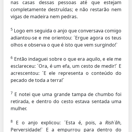
nas casas dessas pessoas até que estejam
completamente destruídas; e não restarão nem
vigas de madeira nem pedras.
5
Logo em seguida o anjo que conversava comigo
adiantou-se e me orientou: ´Ergue agora os teus
olhos e observa o que é isto que vem surgindo!`
6
Então indaguei sobre o que era aquilo, e ele me
esclareceu: ´Ora, é um efa, um cesto de medir!` E
acrescentou: ´E ele representa o conteúdo do
pecado de toda a terra!`
7
E notei que uma grande tampa de chumbo foi
retirada, e dentro do cesto estava sentada uma
mulher.
8
E o anjo explicou: ´Esta é, pois, a
Rish`âh
,
Perversidade!` E a empurrou para dentro do