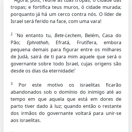
Agora, pois, reúne as tuas tropas, ó cidade das
tropas; e fortifica teus muros, ó cidade murada;
porquanto já há um cerco contra nós. O líder de
Israel será ferido na face, com uma vara!
2
´No entanto tu,
Bete-Lechem
, Belém, Casa do
Pão;
Ephrathah
, Efratá, Frutífera, embora
pequena demais para figurar entre os milhares
de Judá, sairá de ti para mim aquele que será o
governante sobre todo Israel, cujas origens são
desde os dias da eternidade!`
3
Por este motivo os israelitas ficarão
abandonados sob o domínio do inimigo até ao
tempo em que aquela que está em dores de
parto tiver dado à luz; quando então o restante
dos irmãos do governante voltará para unir-se
aos israelitas.