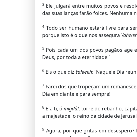
3
Ele julgará entre muitos povos e reso
das suas lanças farão foices. Nenhuma n
4
Todo ser humano estará livre para sen
porque isto é o que nos assegura
Yahwe
5
Pois cada um dos povos pagãos age 
Deus, por toda a eternidade!`
6
Eis o que diz
Yahweh
: ´Naquele Dia reu
7
Farei dos que tropeçam um remanescente
Dia em diante e para sempre!
8
E a ti, ó
migdâl
, torre do rebanho, capit
a majestade, o reino da cidade de Jerusa
9
Agora, por que gritas em desespero? 