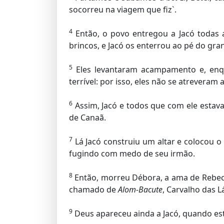
socorreu na viagem que fiz`.
4
Então, o povo entregou a Jacó todas
brincos, e Jacó os enterrou ao pé do gra
5
Eles levantaram acampamento e, enqu
terrível: por isso, eles não se atreveram 
6
Assim, Jacó e todos que com ele estav
de Canaã.
7
Lá Jacó construiu um altar e colocou 
fugindo com medo de seu irmão.
8
Então, morreu Débora, a ama de Rebeca, 
chamado de
Alom-Bacute
, Carvalho das L
9
Deus apareceu ainda a Jacó, quando es