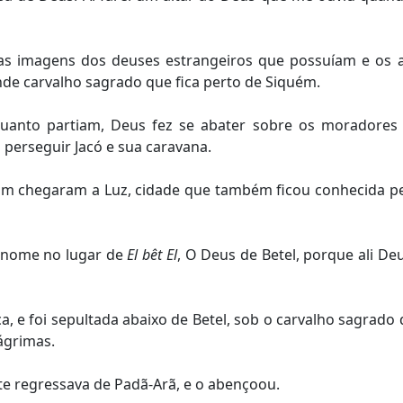
 as imagens dos deuses estrangeiros que possuíam e os
nde carvalho sagrado que fica perto de Siquém.
anto partiam, Deus fez se abater sobre os moradores 
a perseguir Jacó e sua caravana.
am chegaram a Luz, cidade que também ficou conhecida pel
o nome no lugar de
El bêt El
, O Deus de Betel, porque ali De
e foi sepultada abaixo de Betel, sob o carvalho sagrado q
ágrimas.
te regressava de Padã-Arã, e o abençoou.