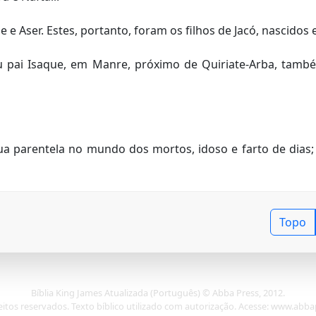
de e Aser. Estes, portanto, foram os filhos de Jacó, nascidos
eu pai Isaque, em Manre, próximo de Quiriate-Arba, ta
ua parentela no mundo dos mortos, idoso e farto de dias;
Topo
Bíblia King James Atualizada (Português) © Abba Press, 2012.
eitos reservados. Texto bíblico utilizado com autorização. Acesse: www.abb