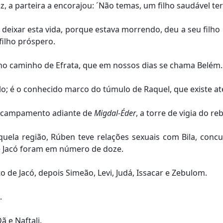
, a parteira a encorajou: ´Não temas, um filho saudável ter
eixar esta vida, porque estava morrendo, deu a seu filh
 filho próspero.
no caminho de Efrata, que em nossos dias se chama Belém.
o; é o conhecido marco do túmulo de Raquel, que existe at
u acampamento adiante de
Migdal-Éder
, a torre de vigia do r
ela região, Rúben teve relações sexuais com Bila, concu
 de Jacó foram em número de doze.
 de Jacó, depois Simeão, Levi, Judá, Issacar e Zebulom.
.
ã e Naftali.