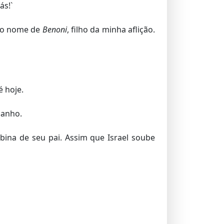
ás!`
o o nome de
Benoni
, filho da minha aflição.
é hoje.
ebanho.
bina de seu pai. Assim que Israel soube