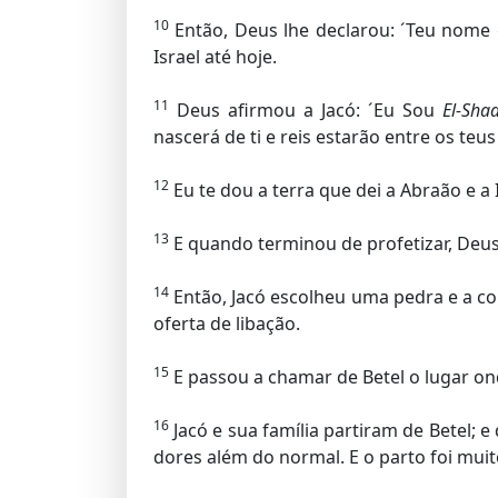
10
Então, Deus lhe declarou: ´Teu nome 
Israel até hoje.
11
Deus afirmou a Jacó: ´Eu Sou
El-Sha
nascerá de ti e reis estarão entre os teu
12
Eu te dou a terra que dei a Abraão e a I
13
E quando terminou de profetizar, Deus
14
Então, Jacó escolheu uma pedra e a co
oferta de libação.
15
E passou a chamar de Betel o lugar on
16
Jacó e sua família partiram de Betel; 
dores além do normal. E o parto foi muito 