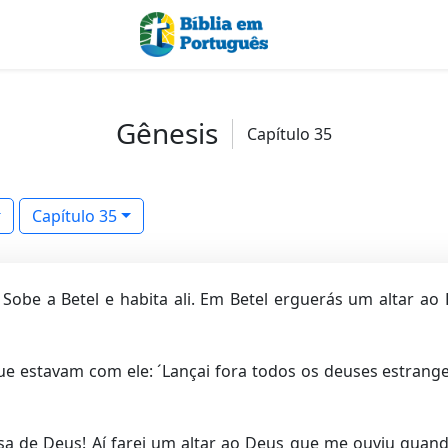
Gênesis
Capítulo 35
Capítulo 35
! Sobe a Betel e habita ali. Em Betel erguerás um altar 
ue estavam com ele: ´Lançai fora todos os deuses estrangei
casa de Deus! Aí farei um altar ao Deus que me ouviu qua