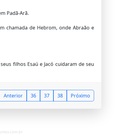
 em Padã-Arã.
mbém chamada de Hebrom, onde Abraão e
 seus filhos Esaú e Jacó cuidaram de seu
Anterior
36
37
38
Próximo
apress.com.br