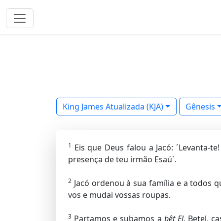
King James Atualizada (KJA)
Gênesis
1
Eis que Deus falou a Jacó: ´Levanta-te
presença de teu irmão Esaú`.
2
Jacó ordenou à sua família e a todos q
vos e mudai vossas roupas.
3
Partamos e subamos a
bêt El
, Betel, 