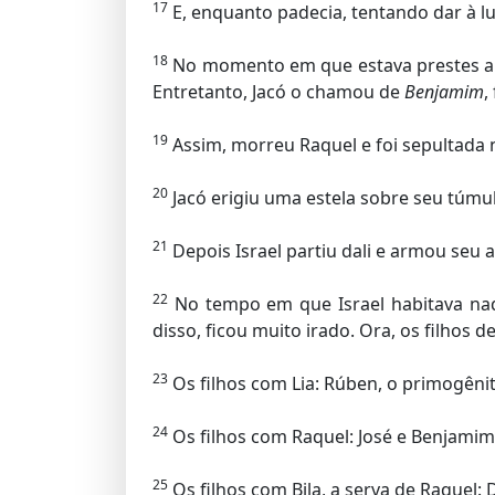
17
E, enquanto padecia, tentando dar à luz
18
No momento em que estava prestes a d
Entretanto, Jacó o chamou de
Benjamim
,
19
Assim, morreu Raquel e foi sepultada 
20
Jacó erigiu uma estela sobre seu túmul
21
Depois Israel partiu dali e armou se
22
No tempo em que Israel habitava naqu
disso, ficou muito irado. Ora, os filhos
23
Os filhos com Lia: Rúben, o primogênito
24
Os filhos com Raquel: José e Benjamim
25
Os filhos com Bila, a serva de Raquel: D