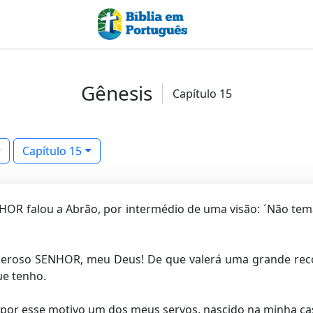
Gênesis
Capítulo 15
Capítulo 15
OR falou a Abrão, por intermédio de uma visão: ´Não tema
eroso SENHOR, meu Deus! De que valerá uma grande reco
ue tenho.
por esse motivo um dos meus servos, nascido na minha cas