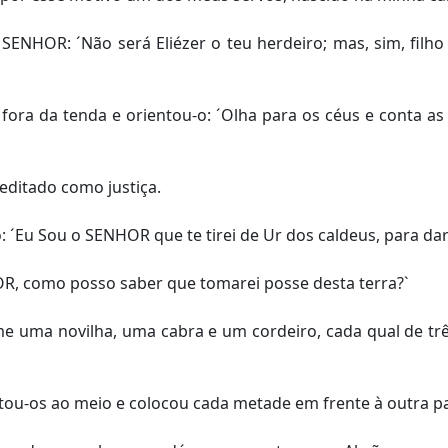
ENHOR: ´Não será Eliézer o teu herdeiro; mas, sim, filho
ra da tenda e orientou-o: ´Olha para os céus e conta as e
editado como justiça.
´Eu Sou o SENHOR que te tirei de Ur dos caldeus, para dar-
, como posso saber que tomarei posse desta terra?`
 uma novilha, uma cabra e um cordeiro, cada qual de trê
ou-os ao meio e colocou cada metade em frente à outra par