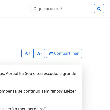
+
-
Compartilhar
s, Abrão! Eu Sou o teu escudo; e grande
mpensa se continuo sem filhos? Eliézer
a, será o meu herdeiro!`