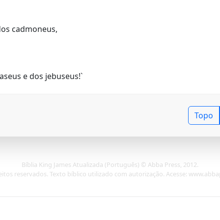
 dos cadmoneus,
aseus e dos jebuseus!`
Topo
Bíblia King James Atualizada (Português) © Abba Press, 2012.
eitos reservados. Texto bíblico utilizado com autorização. Acesse: www.abb