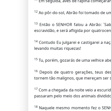
Em seguida, aves de rapina começaram
12
Ao pôr-do-sol, Abrão foi tomado de um
13
Então o SENHOR falou a Abrão: ´Sabe
escravidão, e será afligida por quatroce
14
Contudo Eu julgarei e castigarei a naçã
levando muitas riquezas!
15
Tu, porém, gozarás de uma velhice abe
16
Depois de quatro gerações, teus des
tornem tão malignos, que mereçam ser 
17
Com a chegada da noite veio a escurid
passaram pelo meio dos animais dividido
18
Naquele mesmo momento fez o SENHOR 