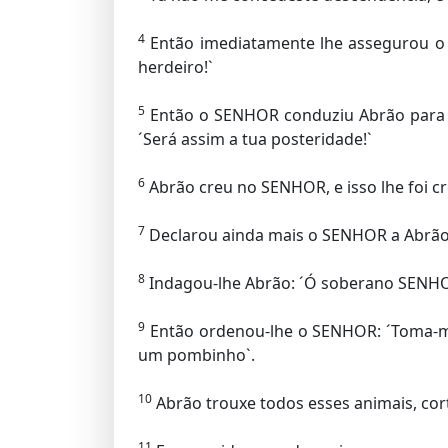
4
Então imediatamente lhe assegurou o S
herdeiro!`
5
Então o SENHOR conduziu Abrão para fo
´Será assim a tua posteridade!`
6
Abrão creu no SENHOR, e isso lhe foi cr
7
Declarou ainda mais o SENHOR a Abrão: 
8
Indagou-lhe Abrão: ´Ó soberano SENHOR
9
Então ordenou-lhe o SENHOR: ´Toma-me
um pombinho`.
10
Abrão trouxe todos esses animais, cort
11