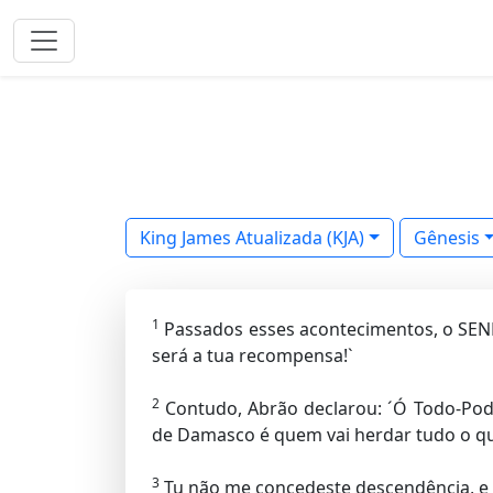
King James Atualizada (KJA)
Gênesis
1
Passados esses acontecimentos, o SENH
será a tua recompensa!`
2
Contudo, Abrão declarou: ´Ó Todo-Pod
de Damasco é quem vai herdar tudo o q
3
Tu não me concedeste descendência, e 