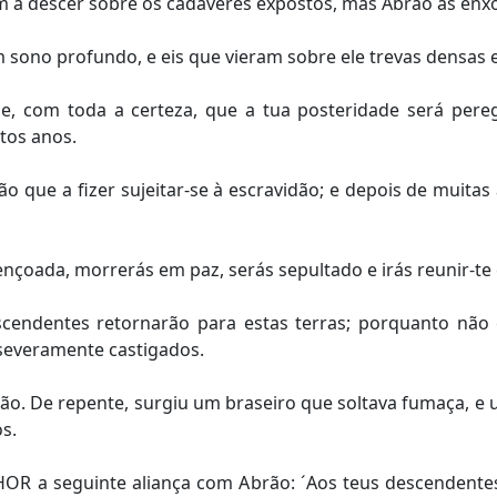
 a descer sobre os cadáveres expostos, mas Abrão as enxo
 sono profundo, e eis que vieram sobre ele trevas densas 
, com toda a certeza, que a tua posteridade será peregr
ntos anos.
o que a fizer sujeitar-se à escravidão; e depois de muitas 
nçoada, morrerás em paz, serás sepultado e irás reunir-t
cendentes retornarão para estas terras; porquanto não 
severamente castigados.
ão. De repente, surgiu um braseiro que soltava fumaça, e u
s.
a seguinte aliança com Abrão: ´Aos teus descendentes de