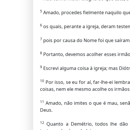
5
Amado, procedes fielmente naquilo que
6
os quais, perante a igreja, deram tes
7
pois por causa do Nome foi que saíram
8
Portanto, devemos acolher esses irmão
9
Escrevi alguma coisa à igreja; mas Diótr
10
Por isso, se eu for aí, far-lhe-ei lemb
coisas, nem ele mesmo acolhe os irmãos,
11
Amado, não imites o que é mau, senão
Deus.
12
Quanto a Demétrio, todos lhe dão 