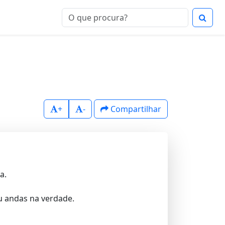
+
-
Compartilhar
a.
u andas na verdade.