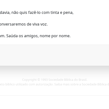
davia, não quis fazê-lo com tinta e pena,
conversaremos de viva voz.
dam. Saúda os amigos, nome por nome.
Copyright © 1993 Sociedade Bíblica do Brasil.
xto bíblico utilizado com autorização. Saiba mais sobre a Sociedade Bíblica 