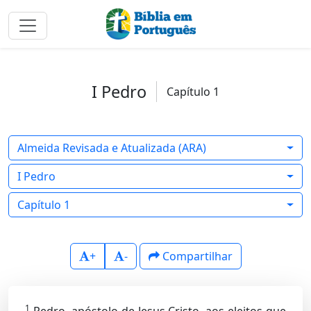
I Pedro
Capítulo 1
Almeida Revisada e Atualizada (ARA)
I Pedro
Capítulo 1
+
-
Compartilhar
1