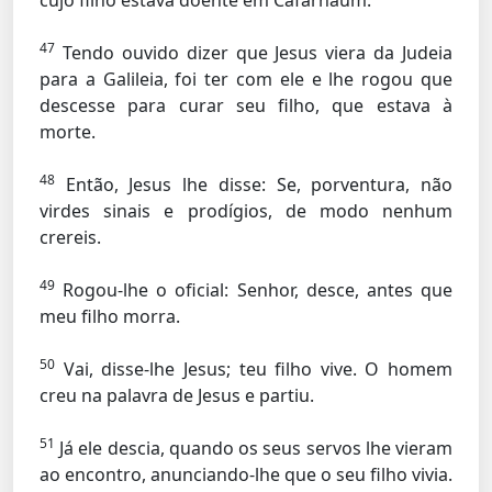
cujo filho estava doente em Cafarnaum.
47
Tendo ouvido dizer que Jesus viera da Judeia
para a Galileia, foi ter com ele e lhe rogou que
descesse para curar seu filho, que estava à
morte.
48
Então, Jesus lhe disse:
Se, porventura, não
virdes sinais e prodígios, de modo nenhum
crereis.
49
Rogou-lhe o oficial: Senhor, desce, antes que
meu filho morra.
50
Vai,
disse-lhe Jesus;
teu filho vive.
O homem
creu na palavra de Jesus e partiu.
51
Já ele descia, quando os seus servos lhe vieram
ao encontro, anunciando-lhe que o seu filho vivia.