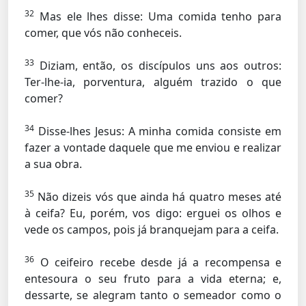
32
Mas ele lhes disse:
Uma comida tenho para
comer, que vós não conheceis.
33
Diziam, então, os discípulos uns aos outros:
Ter-lhe-ia, porventura, alguém trazido o que
comer?
34
Disse-lhes Jesus:
A minha comida consiste em
fazer a vontade daquele que me enviou e realizar
a sua obra.
35
Não dizeis vós que ainda há quatro meses até
à ceifa? Eu, porém, vos digo: erguei os olhos e
vede os campos, pois já branquejam para a ceifa.
36
O ceifeiro recebe desde já a recompensa e
entesoura o seu fruto para a vida eterna; e,
dessarte, se alegram tanto o semeador como o