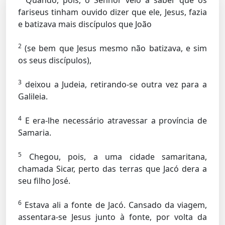
Quando, pois, o Senhor veio a saber que os
fariseus tinham ouvido dizer que ele, Jesus, fazia
e batizava mais discípulos que João
2
(se bem que Jesus mesmo não batizava, e sim
os seus discípulos),
3
deixou a Judeia, retirando-se outra vez para a
Galileia.
4
E era-lhe necessário atravessar a província de
Samaria.
5
Chegou, pois, a uma cidade samaritana,
chamada Sicar, perto das terras que Jacó dera a
seu filho José.
6
Estava ali a fonte de Jacó. Cansado da viagem,
assentara-se Jesus junto à fonte, por volta da