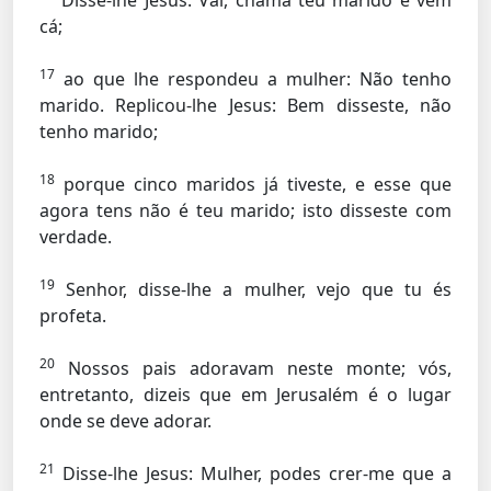
Disse-lhe Jesus:
Vai, chama teu marido e vem
cá;
17
ao que lhe respondeu a mulher: Não tenho
marido. Replicou-lhe Jesus:
Bem disseste, não
tenho marido;
18
porque cinco maridos já tiveste, e esse que
agora tens não é teu marido; isto disseste com
verdade.
19
Senhor, disse-lhe a mulher, vejo que tu és
profeta.
20
Nossos pais adoravam neste monte; vós,
entretanto, dizeis que em Jerusalém é o lugar
onde se deve adorar.
21
Disse-lhe Jesus:
Mulher, podes crer-me que a